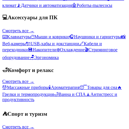
климат
📡
Датчики и автоматизация
🤖
Роботы-пылесосы
💻
Аксессуары для ПК
Смотреть все →
⌨️
Клавиатуры
🖱️
Мыши и коврики
🎧
Наушники и гарнитуры
📸
Веб-камеры
🔌
USB-хабы и докстанции
🔗
Кабели и
переходники
💾
Накопители
❄️
Охлаждение
🎬
Стриминговое
оборудование
🪑
Эргономика
🛁
Комфорт и релакс
Смотреть все →
💆
Массажные приборы
🕯️
Ароматерапия
😴
Товары для сна
🔥
Грелки и термопродукция
🛁
Ванна и СПА
🧘
Антистресс и
продуктивность
⛺
Спорт и туризм
Смотреть все →