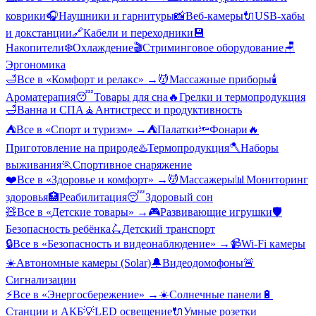
коврики
🎧
Наушники и гарнитуры
📸
Веб-камеры
🔌
USB-хабы
и докстанции
🔗
Кабели и переходники
💾
Накопители
❄️
Охлаждение
🎬
Стриминговое оборудование
🪑
Эргономика
🛁
Все в «
Комфорт и релакс
» →
💆
Массажные приборы
🕯️
Ароматерапия
😴
Товары для сна
🔥
Грелки и термопродукция
🛁
Ванна и СПА
🧘
Антистресс и продуктивность
⛺
Все в «
Спорт и туризм
» →
⛺
Палатки
🔦
Фонари
🔥
Приготовление на природе
♨️
Термопродукция
🪓
Наборы
выживания
🏃
Спортивное снаряжение
❤️
Все в «
Здоровье и комфорт
» →
💆
Массажеры
📊
Мониторинг
здоровья
🏥
Реабилитация
😴
Здоровый сон
🧸
Все в «
Детские товары
» →
🎮
Развивающие игрушки
🛡️
Безопасность ребёнка
🛴
Детский транспорт
🔒
Все в «
Безопасность и видеонаблюдение
» →
📹
Wi-Fi камеры
☀️
Автономные камеры (Solar)
🔔
Видеодомофоны
🚨
Сигнализации
⚡
Все в «
Энергосбережение
» →
☀️
Солнечные панели
🔋
Станции и АКБ
💡
LED освещение
🔌
Умные розетки