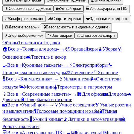
🏠
Товары для дома
›
🍳
Кухонные гаджеты
›
🌡️
Климатехника
›
📱
Современные гаджеты
›
🏡
Умный дом
›
💻
Аксессуары для ПК
›
🛁
Комфорт и релакс
›
⛺
Спорт и туризм
›
❤️
Здоровье и комфорт
›
🧸
Детские товары
›
🔒
Безопасность и видеонаблюдение
›
⚡
Энергосбережение
›
🐾
Зоотовары
›
🛴
Электротранспорт
›
Обзоры
Топ-списки
Подарки
🏠
Все в «
Товары для дома
» →
📦
Органайзеры
🧹
Уборка
💡
Освещение
🛋️
Текстиль и декор
🍳
Все в «
Кухонные гаджеты
» →
⚡
Электроприборы
🔧
Принадлежности и аксессуары
⚖️
Измерение
🫙
Хранение
🌡️
Все в «
Климатехника
» →
💧
Увлажнители
🌬️
Очистители
воздуха
🌤️
Метеостанции
🌡️
Термометры и гигрометры
📱
Все в «
Современные гаджеты
» →
🏢
Для офиса
🏡
Для дома
🚗
Для авто
🔋
Павербанки и питание
🏡
Все в «
Умный дом
» →
💡
Умное освещение
🔌
Умные розетки
и выключатели
🎙️
Голосовые помощники и хабы
🔐
Умная
безопасность
🌡️
Умный климат
📡
Датчики и автоматизация
🤖
Роботы-пылесосы
💻
Все в «
Аксессуары для ПК
» →
⌨️
Клавиатуры
🖱️
Мыши и