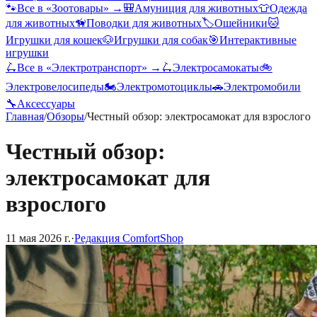
🐾
Все в «
Зоотовары
» →
🎒
Амуниция для животных
👕
Одежда
для животных
🦮
Поводки для животных
🏷️
Ошейники
🐱
Игрушки для кошек
🐶
Игрушки для собак
🎯
Интерактивные
игрушки
🛴
Все в «
Электротранспорт
» →
🛴
Электросамокаты
🚲
Электровелосипеды
🏍️
Электромотоциклы
🚗
Электромобили
🔧
Аксессуары
Главная
/
Обзоры
/
Честный обзор: электросамокат для взрослого
Честный обзор:
электросамокат для
взрослого
11 мая 2026 г.
·
Редакция ComfortShop