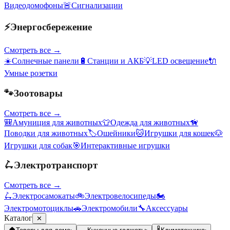
Видеодомофоны
🚨
Сигнализации
⚡
Энергосбережение
Смотреть все →
☀️
Солнечные панели
🔋
Станции и АКБ
💡
LED освещение
🔌
Умные розетки
🐾
Зоотовары
Смотреть все →
🎒
Амуниция для животных
👕
Одежда для животных
🦮
Поводки для животных
🏷️
Ошейники
🐱
Игрушки для кошек
🐶
Игрушки для собак
🎯
Интерактивные игрушки
🛴
Электротранспорт
Смотреть все →
🛴
Электросамокаты
🚲
Электровелосипеды
🏍️
Электромотоциклы
🚗
Электромобили
🔧
Аксессуары
Каталог
✕