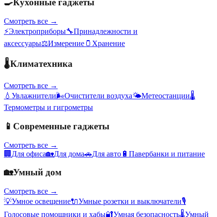
🍳
Кухонные гаджеты
Смотреть все →
⚡
Электроприборы
🔧
Принадлежности и
аксессуары
⚖️
Измерение
🫙
Хранение
🌡️
Климатехника
Смотреть все →
💧
Увлажнители
🌬️
Очистители воздуха
🌤️
Метеостанции
🌡️
Термометры и гигрометры
📱
Современные гаджеты
Смотреть все →
🏢
Для офиса
🏡
Для дома
🚗
Для авто
🔋
Павербанки и питание
🏡
Умный дом
Смотреть все →
💡
Умное освещение
🔌
Умные розетки и выключатели
🎙️
Голосовые помощники и хабы
🔐
Умная безопасность
🌡️
Умный