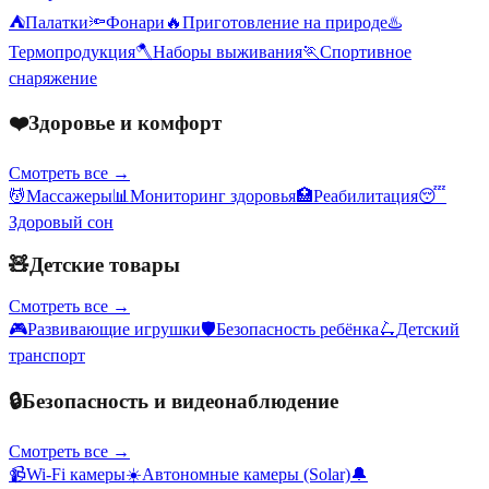
⛺
Палатки
🔦
Фонари
🔥
Приготовление на природе
♨️
Термопродукция
🪓
Наборы выживания
🏃
Спортивное
снаряжение
❤️
Здоровье и комфорт
Смотреть все →
💆
Массажеры
📊
Мониторинг здоровья
🏥
Реабилитация
😴
Здоровый сон
🧸
Детские товары
Смотреть все →
🎮
Развивающие игрушки
🛡️
Безопасность ребёнка
🛴
Детский
транспорт
🔒
Безопасность и видеонаблюдение
Смотреть все →
📹
Wi-Fi камеры
☀️
Автономные камеры (Solar)
🔔