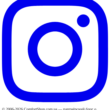
© 2006-
2026
ComfortShop.com.ua —
партнёрский блог о