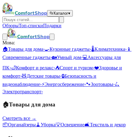
ComfortShop
📂
Каталог
▾
Обзоры
Топ-списки
Подарки
ComfortShop
Мова:
🏠
Товары для дома
›
🍳
Кухонные гаджеты
›
🌡️
Климатехника
›
📱
Современные гаджеты
›
🏡
Умный дом
›
💻
Аксессуары для
ПК
›
🛁
Комфорт и релакс
›
⛺
Спорт и туризм
›
❤️
Здоровье и
комфорт
›
🧸
Детские товары
›
🔒
Безопасность и
видеонаблюдение
›
⚡
Энергосбережение
›
🐾
Зоотовары
›
🛴
Электротранспорт
›
🏠
Товары для дома
Смотреть все →
📦
Органайзеры
🧹
Уборка
💡
Освещение
🛋️
Текстиль и декор