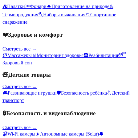
⛺
Палатки
🔦
Фонари
🔥
Приготовление на природе
♨️
Термопродукция
🪓
Наборы выживания
🏃
Спортивное
снаряжение
❤️
Здоровье и комфорт
Смотреть все →
💆
Массажеры
📊
Мониторинг здоровья
🏥
Реабилитация
😴
Здоровый сон
🧸
Детские товары
Смотреть все →
🎮
Развивающие игрушки
🛡️
Безопасность ребёнка
🛴
Детский
транспорт
🔒
Безопасность и видеонаблюдение
Смотреть все →
📹
Wi-Fi камеры
☀️
Автономные камеры (Solar)
🔔