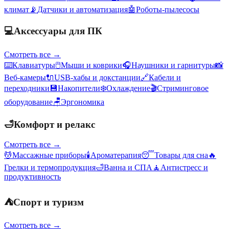
климат
📡
Датчики и автоматизация
🤖
Роботы-пылесосы
💻
Аксессуары для ПК
Смотреть все →
⌨️
Клавиатуры
🖱️
Мыши и коврики
🎧
Наушники и гарнитуры
📸
Веб-камеры
🔌
USB-хабы и докстанции
🔗
Кабели и
переходники
💾
Накопители
❄️
Охлаждение
🎬
Стриминговое
оборудование
🪑
Эргономика
🛁
Комфорт и релакс
Смотреть все →
💆
Массажные приборы
🕯️
Ароматерапия
😴
Товары для сна
🔥
Грелки и термопродукция
🛁
Ванна и СПА
🧘
Антистресс и
продуктивность
⛺
Спорт и туризм
Смотреть все →