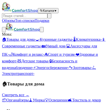
ComfortShop
📂
Каталог
▾
Обзоры
Топ-списки
Подарки
ComfortShop
Мова:
🏠
Товары для дома
›
🍳
Кухонные гаджеты
›
🌡️
Климатехника
›
📱
Современные гаджеты
›
🏡
Умный дом
›
💻
Аксессуары для
ПК
›
🛁
Комфорт и релакс
›
⛺
Спорт и туризм
›
❤️
Здоровье и
комфорт
›
🧸
Детские товары
›
🔒
Безопасность и
видеонаблюдение
›
⚡
Энергосбережение
›
🐾
Зоотовары
›
🛴
Электротранспорт
›
🏠
Товары для дома
Смотреть все →
📦
Органайзеры
🧹
Уборка
💡
Освещение
🛋️
Текстиль и декор