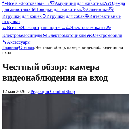
🐾
Все в «
Зоотовары
» →
🎒
Амуниция для животных
👕
Одежда
для животных
🦮
Поводки для животных
🏷️
Ошейники
🐱
Игрушки для кошек
🐶
Игрушки для собак
🎯
Интерактивные
игрушки
🛴
Все в «
Электротранспорт
» →
🛴
Электросамокаты
🚲
Электровелосипеды
🏍️
Электромотоциклы
🚗
Электромобили
🔧
Аксессуары
Главная
/
Обзоры
/
Честный обзор: камера видеонаблюдения на
вход
Честный обзор: камера
видеонаблюдения на вход
12 мая 2026 г.
·
Редакция ComfortShop