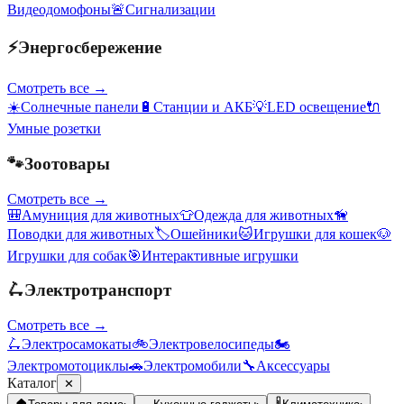
Видеодомофоны
🚨
Сигнализации
⚡
Энергосбережение
Смотреть все →
☀️
Солнечные панели
🔋
Станции и АКБ
💡
LED освещение
🔌
Умные розетки
🐾
Зоотовары
Смотреть все →
🎒
Амуниция для животных
👕
Одежда для животных
🦮
Поводки для животных
🏷️
Ошейники
🐱
Игрушки для кошек
🐶
Игрушки для собак
🎯
Интерактивные игрушки
🛴
Электротранспорт
Смотреть все →
🛴
Электросамокаты
🚲
Электровелосипеды
🏍️
Электромотоциклы
🚗
Электромобили
🔧
Аксессуары
Каталог
✕