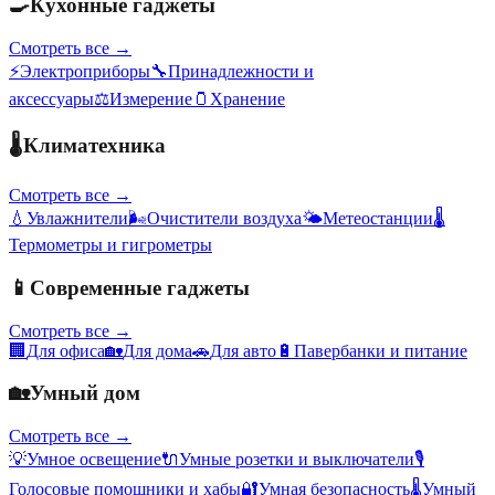
🍳
Кухонные гаджеты
Смотреть все →
⚡
Электроприборы
🔧
Принадлежности и
аксессуары
⚖️
Измерение
🫙
Хранение
🌡️
Климатехника
Смотреть все →
💧
Увлажнители
🌬️
Очистители воздуха
🌤️
Метеостанции
🌡️
Термометры и гигрометры
📱
Современные гаджеты
Смотреть все →
🏢
Для офиса
🏡
Для дома
🚗
Для авто
🔋
Павербанки и питание
🏡
Умный дом
Смотреть все →
💡
Умное освещение
🔌
Умные розетки и выключатели
🎙️
Голосовые помощники и хабы
🔐
Умная безопасность
🌡️
Умный