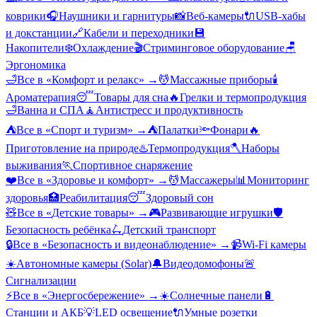
коврики
🎧
Наушники и гарнитуры
📸
Веб-камеры
🔌
USB-хабы
и докстанции
🔗
Кабели и переходники
💾
Накопители
❄️
Охлаждение
🎬
Стриминговое оборудование
🪑
Эргономика
🛁
Все в «
Комфорт и релакс
» →
💆
Массажные приборы
🕯️
Ароматерапия
😴
Товары для сна
🔥
Грелки и термопродукция
🛁
Ванна и СПА
🧘
Антистресс и продуктивность
⛺
Все в «
Спорт и туризм
» →
⛺
Палатки
🔦
Фонари
🔥
Приготовление на природе
♨️
Термопродукция
🪓
Наборы
выживания
🏃
Спортивное снаряжение
❤️
Все в «
Здоровье и комфорт
» →
💆
Массажеры
📊
Мониторинг
здоровья
🏥
Реабилитация
😴
Здоровый сон
🧸
Все в «
Детские товары
» →
🎮
Развивающие игрушки
🛡️
Безопасность ребёнка
🛴
Детский транспорт
🔒
Все в «
Безопасность и видеонаблюдение
» →
📹
Wi-Fi камеры
☀️
Автономные камеры (Solar)
🔔
Видеодомофоны
🚨
Сигнализации
⚡
Все в «
Энергосбережение
» →
☀️
Солнечные панели
🔋
Станции и АКБ
💡
LED освещение
🔌
Умные розетки