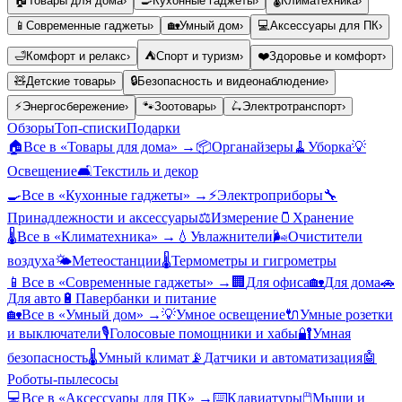
🏠
Товары для дома
›
🍳
Кухонные гаджеты
›
🌡️
Климатехника
›
📱
Современные гаджеты
›
🏡
Умный дом
›
💻
Аксессуары для ПК
›
🛁
Комфорт и релакс
›
⛺
Спорт и туризм
›
❤️
Здоровье и комфорт
›
🧸
Детские товары
›
🔒
Безопасность и видеонаблюдение
›
⚡
Энергосбережение
›
🐾
Зоотовары
›
🛴
Электротранспорт
›
Обзоры
Топ-списки
Подарки
🏠
Все в «
Товары для дома
» →
📦
Органайзеры
🧹
Уборка
💡
Освещение
🛋️
Текстиль и декор
🍳
Все в «
Кухонные гаджеты
» →
⚡
Электроприборы
🔧
Принадлежности и аксессуары
⚖️
Измерение
🫙
Хранение
🌡️
Все в «
Климатехника
» →
💧
Увлажнители
🌬️
Очистители
воздуха
🌤️
Метеостанции
🌡️
Термометры и гигрометры
📱
Все в «
Современные гаджеты
» →
🏢
Для офиса
🏡
Для дома
🚗
Для авто
🔋
Павербанки и питание
🏡
Все в «
Умный дом
» →
💡
Умное освещение
🔌
Умные розетки
и выключатели
🎙️
Голосовые помощники и хабы
🔐
Умная
безопасность
🌡️
Умный климат
📡
Датчики и автоматизация
🤖
Роботы-пылесосы
💻
Все в «
Аксессуары для ПК
» →
⌨️
Клавиатуры
🖱️
Мыши и