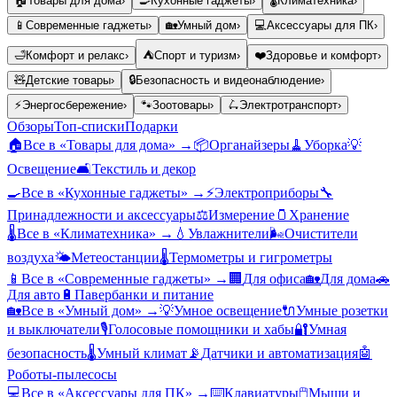
🏠
Товары для дома
›
🍳
Кухонные гаджеты
›
🌡️
Климатехника
›
📱
Современные гаджеты
›
🏡
Умный дом
›
💻
Аксессуары для ПК
›
🛁
Комфорт и релакс
›
⛺
Спорт и туризм
›
❤️
Здоровье и комфорт
›
🧸
Детские товары
›
🔒
Безопасность и видеонаблюдение
›
⚡
Энергосбережение
›
🐾
Зоотовары
›
🛴
Электротранспорт
›
Обзоры
Топ-списки
Подарки
🏠
Все в «
Товары для дома
» →
📦
Органайзеры
🧹
Уборка
💡
Освещение
🛋️
Текстиль и декор
🍳
Все в «
Кухонные гаджеты
» →
⚡
Электроприборы
🔧
Принадлежности и аксессуары
⚖️
Измерение
🫙
Хранение
🌡️
Все в «
Климатехника
» →
💧
Увлажнители
🌬️
Очистители
воздуха
🌤️
Метеостанции
🌡️
Термометры и гигрометры
📱
Все в «
Современные гаджеты
» →
🏢
Для офиса
🏡
Для дома
🚗
Для авто
🔋
Павербанки и питание
🏡
Все в «
Умный дом
» →
💡
Умное освещение
🔌
Умные розетки
и выключатели
🎙️
Голосовые помощники и хабы
🔐
Умная
безопасность
🌡️
Умный климат
📡
Датчики и автоматизация
🤖
Роботы-пылесосы
💻
Все в «
Аксессуары для ПК
» →
⌨️
Клавиатуры
🖱️
Мыши и