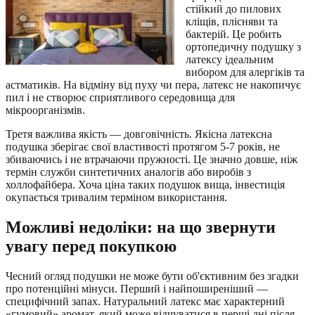
стійкий до пилових
кліщів, плісняви та
бактерій. Це робить
ортопедичну подушку з
латексу ідеальним
вибором для алергіків та
астматиків. На відміну від пуху чи пера, латекс не накопичує
пил і не створює сприятливого середовища для
мікроорганізмів.
Третя важлива якість — довговічність. Якісна латексна
подушка зберігає свої властивості протягом 5-7 років, не
збиваючись і не втрачаючи пружності. Це значно довше, ніж
термін служби синтетичних аналогів або виробів з
холлофайбера. Хоча ціна таких подушок вища, інвестиція
окупається тривалим терміном використання.
Можливі недоліки: на що звернути
увагу перед покупкою
Чесний огляд подушки не може бути об'єктивним без згадки
про потенційні мінуси. Перший і найпоширеніший —
специфічний запах. Натуральний латекс має характерний
«гумовий» аромат, який може відчуватися в перші дні після