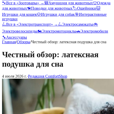
🐾
Все в «
Зоотовары
» →
🎒
Амуниция для животных
👕
Одежда
для животных
🦮
Поводки для животных
🏷️
Ошейники
🐱
Игрушки для кошек
🐶
Игрушки для собак
🎯
Интерактивные
игрушки
🛴
Все в «
Электротранспорт
» →
🛴
Электросамокаты
🚲
Электровелосипеды
🏍️
Электромотоциклы
🚗
Электромобили
🔧
Аксессуары
Главная
/
Обзоры
/
Честный обзор: латексная подушка для сна
Честный обзор: латексная
подушка для сна
4 июля 2026 г.
·
Редакция ComfortShop