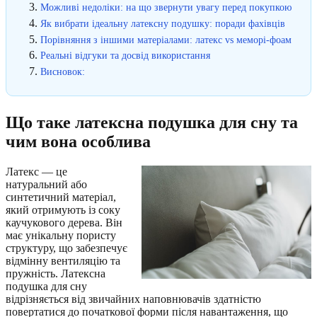
Можливі недоліки: на що звернути увагу перед покупкою
Як вибрати ідеальну латексну подушку: поради фахівців
Порівняння з іншими матеріалами: латекс vs меморі-фоам
Реальні відгуки та досвід використання
Висновок:
Що таке латексна подушка для сну та
чим вона особлива
Латекс — це
натуральний або
синтетичний матеріал,
який отримують із соку
каучукового дерева. Він
має унікальну пористу
структуру, що забезпечує
відмінну вентиляцію та
пружність. Латексна
подушка для сну
відрізняється від звичайних наповнювачів здатністю
повертатися до початкової форми після навантаження, що