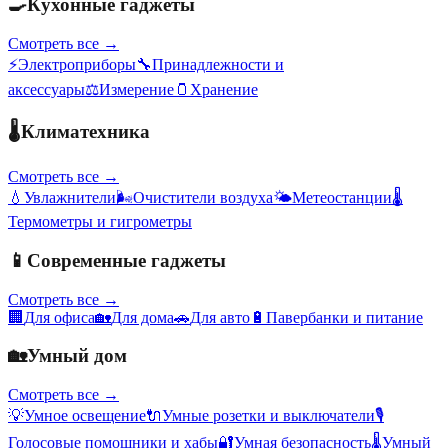
🍳
Кухонные гаджеты
Смотреть все →
⚡
Электроприборы
🔧
Принадлежности и
аксессуары
⚖️
Измерение
🫙
Хранение
🌡️
Климатехника
Смотреть все →
💧
Увлажнители
🌬️
Очистители воздуха
🌤️
Метеостанции
🌡️
Термометры и гигрометры
📱
Современные гаджеты
Смотреть все →
🏢
Для офиса
🏡
Для дома
🚗
Для авто
🔋
Павербанки и питание
🏡
Умный дом
Смотреть все →
💡
Умное освещение
🔌
Умные розетки и выключатели
🎙️
Голосовые помощники и хабы
🔐
Умная безопасность
🌡️
Умный