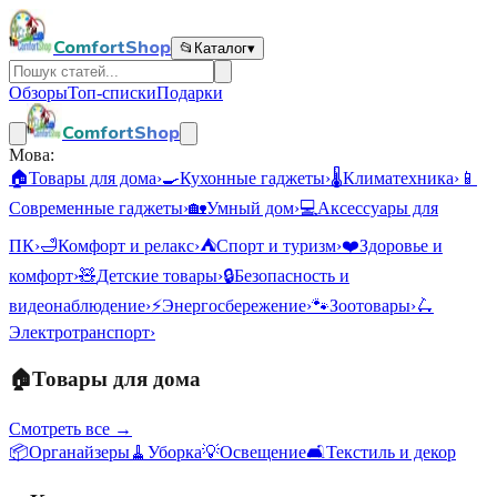
ComfortShop
📂
Каталог
▾
Обзоры
Топ-списки
Подарки
ComfortShop
Мова:
🏠
Товары для дома
›
🍳
Кухонные гаджеты
›
🌡️
Климатехника
›
📱
Современные гаджеты
›
🏡
Умный дом
›
💻
Аксессуары для
ПК
›
🛁
Комфорт и релакс
›
⛺
Спорт и туризм
›
❤️
Здоровье и
комфорт
›
🧸
Детские товары
›
🔒
Безопасность и
видеонаблюдение
›
⚡
Энергосбережение
›
🐾
Зоотовары
›
🛴
Электротранспорт
›
🏠
Товары для дома
Смотреть все →
📦
Органайзеры
🧹
Уборка
💡
Освещение
🛋️
Текстиль и декор