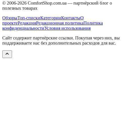
© 2006-
2026
ComfortShop.com.ua —
партнёрский блог о
полезных товарах
Обзоры
Топ-списки
Категории
Контакты
О
проекте
Редакция
Редакционная политика
Политика
конфиденциальности
Условия использования
Сайт содержит партнёрские ссылки. Покупая через них, вы
поддерживаете нас без дополнительных расходов для вас.