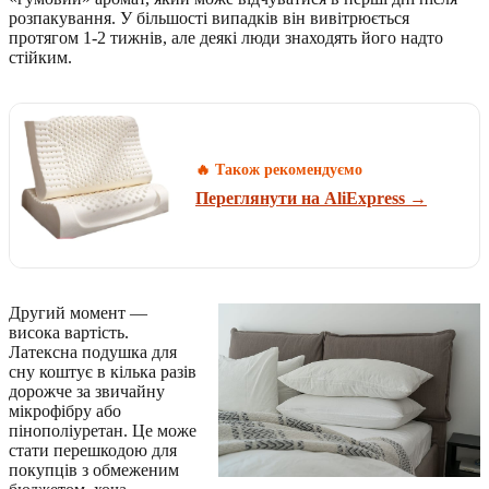
розпакування. У більшості випадків він вивітрюється
протягом 1-2 тижнів, але деякі люди знаходять його надто
стійким.
🔥 Також рекомендуємо
Переглянути на AliExpress →
Другий момент —
висока вартість.
Латексна подушка для
сну коштує в кілька разів
дорожче за звичайну
мікрофібру або
пінополіуретан. Це може
стати перешкодою для
покупців з обмеженим