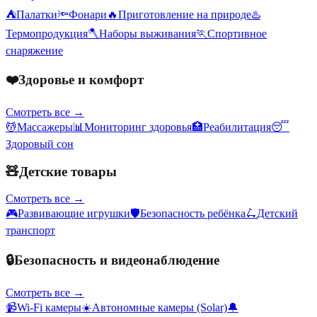
⛺
Палатки
🔦
Фонари
🔥
Приготовление на природе
♨️
Термопродукция
🪓
Наборы выживания
🏃
Спортивное
снаряжение
❤️
Здоровье и комфорт
Смотреть все →
💆
Массажеры
📊
Мониторинг здоровья
🏥
Реабилитация
😴
Здоровый сон
🧸
Детские товары
Смотреть все →
🎮
Развивающие игрушки
🛡️
Безопасность ребёнка
🛴
Детский
транспорт
🔒
Безопасность и видеонаблюдение
Смотреть все →
📹
Wi-Fi камеры
☀️
Автономные камеры (Solar)
🔔