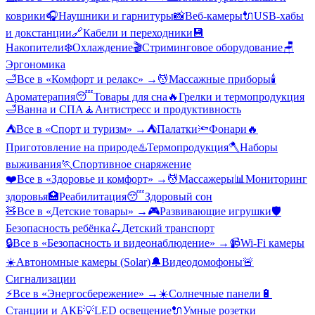
коврики
🎧
Наушники и гарнитуры
📸
Веб-камеры
🔌
USB-хабы
и докстанции
🔗
Кабели и переходники
💾
Накопители
❄️
Охлаждение
🎬
Стриминговое оборудование
🪑
Эргономика
🛁
Все в «
Комфорт и релакс
» →
💆
Массажные приборы
🕯️
Ароматерапия
😴
Товары для сна
🔥
Грелки и термопродукция
🛁
Ванна и СПА
🧘
Антистресс и продуктивность
⛺
Все в «
Спорт и туризм
» →
⛺
Палатки
🔦
Фонари
🔥
Приготовление на природе
♨️
Термопродукция
🪓
Наборы
выживания
🏃
Спортивное снаряжение
❤️
Все в «
Здоровье и комфорт
» →
💆
Массажеры
📊
Мониторинг
здоровья
🏥
Реабилитация
😴
Здоровый сон
🧸
Все в «
Детские товары
» →
🎮
Развивающие игрушки
🛡️
Безопасность ребёнка
🛴
Детский транспорт
🔒
Все в «
Безопасность и видеонаблюдение
» →
📹
Wi-Fi камеры
☀️
Автономные камеры (Solar)
🔔
Видеодомофоны
🚨
Сигнализации
⚡
Все в «
Энергосбережение
» →
☀️
Солнечные панели
🔋
Станции и АКБ
💡
LED освещение
🔌
Умные розетки