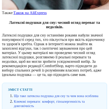
Также:
Також на AliExpress
Латексні подушки для сну: чесний огляд переваг та
недоліків.
Латексні подушки для сну останніми роками набули значної
популярності серед тих, хто піклується про якість відпочинку
та здоров'я хребта. Однак в інтернеті можна знайти як
захоплені відгуки, так і скептичні зауваження про цей
матеріал. У цьому матеріалі ми проведемо чесний огляд
латексної подушки, розглянемо її реальні переваги та
недоліки, щоб ви могли зробити усвідомлений вибір. За
рекомендацією редакції ComfortShop, варто підходити до
вибору спальних речей із розумінням власних потреб, адже
ідеальна подушка — це та, що підходить саме вам.
ЗМІСТ СТАТТІ
Що таке латексна подушка для сну та чим вона особлива
Ключові переваги: комфорт, гіпоалергенність та
довговічність