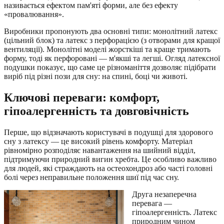
називається ефектом пам'яті форми, але без ефекту
«провалювання».
Виробники пропонують два основні типи: монолітний латекс
(цільний блок) та латекс з перфорацією (з отворами для кращої
вентиляції). Монолітні моделі жорсткіші та краще тримають
форму, тоді як перфоровані — м'якші та легші. Огляд латексної
подушки показує, що саме це різноманіття дозволяє підібрати
виріб під різні пози для сну: на спині, боці чи животі.
Ключові переваги: комфорт,
гіпоалергенність та довговічність
Перше, що відзначають користувачі в подушці для здорового
сну з латексу — це високий рівень комфорту. Матеріал
рівномірно розподіляє навантаження на шийний відділ,
підтримуючи природний вигин хребта. Це особливо важливо
для людей, які страждають на остеохондроз або часті головні
болі через неправильне положення шиї під час сну.
Друга незаперечна
перевага —
гіпоалергенність. Латекс
природним чином