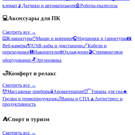
климат
📡
Датчики и автоматизация
🤖
Роботы-пылесосы
💻
Аксессуары для ПК
Смотреть все →
⌨️
Клавиатуры
🖱️
Мыши и коврики
🎧
Наушники и гарнитуры
📸
Веб-камеры
🔌
USB-хабы и докстанции
🔗
Кабели и
переходники
💾
Накопители
❄️
Охлаждение
🎬
Стриминговое
оборудование
🪑
Эргономика
🛁
Комфорт и релакс
Смотреть все →
💆
Массажные приборы
🕯️
Ароматерапия
😴
Товары для сна
🔥
Грелки и термопродукция
🛁
Ванна и СПА
🧘
Антистресс и
продуктивность
⛺
Спорт и туризм
Смотреть все →