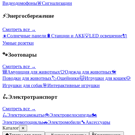
Видеодомофоны
🚨
Сигнализации
⚡
Энергосбережение
Смотреть все →
☀️
Солнечные панели
🔋
Станции и АКБ
💡
LED освещение
🔌
Умные розетки
🐾
Зоотовары
Смотреть все →
🎒
Амуниция для животных
👕
Одежда для животных
🦮
Поводки для животных
🏷️
Ошейники
🐱
Игрушки для кошек
🐶
Игрушки для собак
🎯
Интерактивные игрушки
🛴
Электротранспорт
Смотреть все →
🛴
Электросамокаты
🚲
Электровелосипеды
🏍️
Электромотоциклы
🚗
Электромобили
🔧
Аксессуары
Каталог
✕