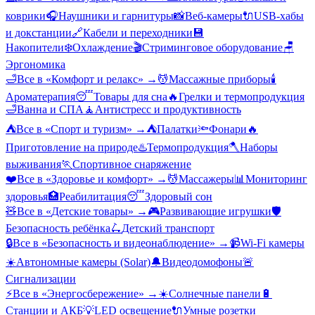
коврики
🎧
Наушники и гарнитуры
📸
Веб-камеры
🔌
USB-хабы
и докстанции
🔗
Кабели и переходники
💾
Накопители
❄️
Охлаждение
🎬
Стриминговое оборудование
🪑
Эргономика
🛁
Все в «
Комфорт и релакс
» →
💆
Массажные приборы
🕯️
Ароматерапия
😴
Товары для сна
🔥
Грелки и термопродукция
🛁
Ванна и СПА
🧘
Антистресс и продуктивность
⛺
Все в «
Спорт и туризм
» →
⛺
Палатки
🔦
Фонари
🔥
Приготовление на природе
♨️
Термопродукция
🪓
Наборы
выживания
🏃
Спортивное снаряжение
❤️
Все в «
Здоровье и комфорт
» →
💆
Массажеры
📊
Мониторинг
здоровья
🏥
Реабилитация
😴
Здоровый сон
🧸
Все в «
Детские товары
» →
🎮
Развивающие игрушки
🛡️
Безопасность ребёнка
🛴
Детский транспорт
🔒
Все в «
Безопасность и видеонаблюдение
» →
📹
Wi-Fi камеры
☀️
Автономные камеры (Solar)
🔔
Видеодомофоны
🚨
Сигнализации
⚡
Все в «
Энергосбережение
» →
☀️
Солнечные панели
🔋
Станции и АКБ
💡
LED освещение
🔌
Умные розетки