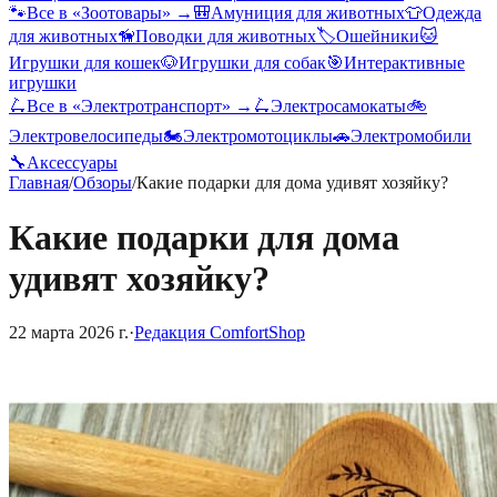
🐾
Все в «
Зоотовары
» →
🎒
Амуниция для животных
👕
Одежда
для животных
🦮
Поводки для животных
🏷️
Ошейники
🐱
Игрушки для кошек
🐶
Игрушки для собак
🎯
Интерактивные
игрушки
🛴
Все в «
Электротранспорт
» →
🛴
Электросамокаты
🚲
Электровелосипеды
🏍️
Электромотоциклы
🚗
Электромобили
🔧
Аксессуары
Главная
/
Обзоры
/
Какие подарки для дома удивят хозяйку?
Какие подарки для дома
удивят хозяйку?
22 марта 2026 г.
·
Редакция ComfortShop