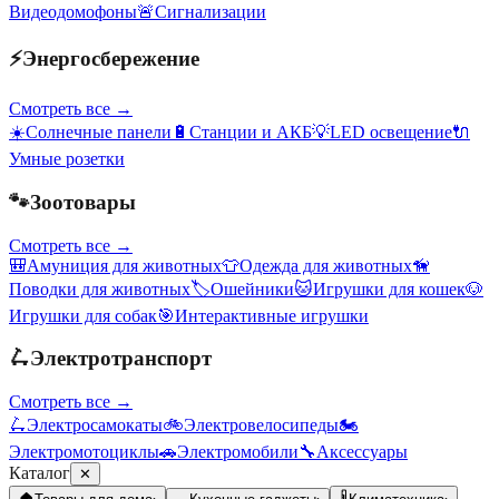
Видеодомофоны
🚨
Сигнализации
⚡
Энергосбережение
Смотреть все →
☀️
Солнечные панели
🔋
Станции и АКБ
💡
LED освещение
🔌
Умные розетки
🐾
Зоотовары
Смотреть все →
🎒
Амуниция для животных
👕
Одежда для животных
🦮
Поводки для животных
🏷️
Ошейники
🐱
Игрушки для кошек
🐶
Игрушки для собак
🎯
Интерактивные игрушки
🛴
Электротранспорт
Смотреть все →
🛴
Электросамокаты
🚲
Электровелосипеды
🏍️
Электромотоциклы
🚗
Электромобили
🔧
Аксессуары
Каталог
✕