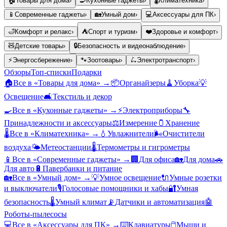
🏠
Товары для дома
›
🍳
Кухонные гаджеты
›
🌡️
Климатехника
›
📱
Современные гаджеты
›
🏡
Умный дом
›
💻
Аксессуары для ПК
›
🛁
Комфорт и релакс
›
⛺
Спорт и туризм
›
❤️
Здоровье и комфорт
›
🧸
Детские товары
›
🔒
Безопасность и видеонаблюдение
›
⚡
Энергосбережение
›
🐾
Зоотовары
›
🛴
Электротранспорт
›
Обзоры
Топ-списки
Подарки
🏠
Все в «
Товары для дома
» →
📦
Органайзеры
🧹
Уборка
💡
Освещение
🛋️
Текстиль и декор
🍳
Все в «
Кухонные гаджеты
» →
⚡
Электроприборы
🔧
Принадлежности и аксессуары
⚖️
Измерение
🫙
Хранение
🌡️
Все в «
Климатехника
» →
💧
Увлажнители
🌬️
Очистители
воздуха
🌤️
Метеостанции
🌡️
Термометры и гигрометры
📱
Все в «
Современные гаджеты
» →
🏢
Для офиса
🏡
Для дома
🚗
Для авто
🔋
Павербанки и питание
🏡
Все в «
Умный дом
» →
💡
Умное освещение
🔌
Умные розетки
и выключатели
🎙️
Голосовые помощники и хабы
🔐
Умная
безопасность
🌡️
Умный климат
📡
Датчики и автоматизация
🤖
Роботы-пылесосы
💻
Все в «
Аксессуары для ПК
» →
⌨️
Клавиатуры
🖱️
Мыши и