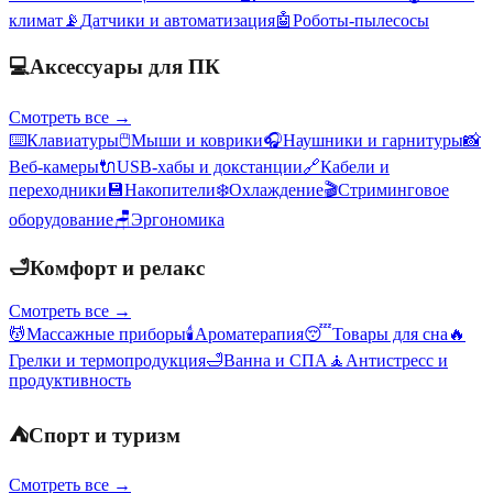
климат
📡
Датчики и автоматизация
🤖
Роботы-пылесосы
💻
Аксессуары для ПК
Смотреть все →
⌨️
Клавиатуры
🖱️
Мыши и коврики
🎧
Наушники и гарнитуры
📸
Веб-камеры
🔌
USB-хабы и докстанции
🔗
Кабели и
переходники
💾
Накопители
❄️
Охлаждение
🎬
Стриминговое
оборудование
🪑
Эргономика
🛁
Комфорт и релакс
Смотреть все →
💆
Массажные приборы
🕯️
Ароматерапия
😴
Товары для сна
🔥
Грелки и термопродукция
🛁
Ванна и СПА
🧘
Антистресс и
продуктивность
⛺
Спорт и туризм
Смотреть все →