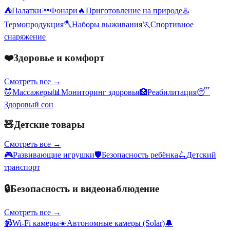
⛺
Палатки
🔦
Фонари
🔥
Приготовление на природе
♨️
Термопродукция
🪓
Наборы выживания
🏃
Спортивное
снаряжение
❤️
Здоровье и комфорт
Смотреть все →
💆
Массажеры
📊
Мониторинг здоровья
🏥
Реабилитация
😴
Здоровый сон
🧸
Детские товары
Смотреть все →
🎮
Развивающие игрушки
🛡️
Безопасность ребёнка
🛴
Детский
транспорт
🔒
Безопасность и видеонаблюдение
Смотреть все →
📹
Wi-Fi камеры
☀️
Автономные камеры (Solar)
🔔