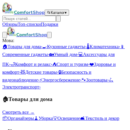
ComfortShop
📂
Каталог
▾
Обзоры
Топ-списки
Подарки
ComfortShop
Мова:
🏠
Товары для дома
›
🍳
Кухонные гаджеты
›
🌡️
Климатехника
›
📱
Современные гаджеты
›
🏡
Умный дом
›
💻
Аксессуары для
ПК
›
🛁
Комфорт и релакс
›
⛺
Спорт и туризм
›
❤️
Здоровье и
комфорт
›
🧸
Детские товары
›
🔒
Безопасность и
видеонаблюдение
›
⚡
Энергосбережение
›
🐾
Зоотовары
›
🛴
Электротранспорт
›
🏠
Товары для дома
Смотреть все →
📦
Органайзеры
🧹
Уборка
💡
Освещение
🛋️
Текстиль и декор