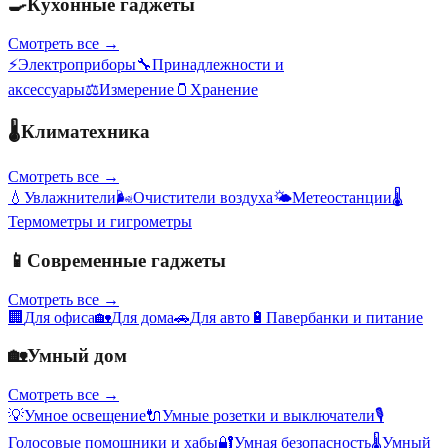
🍳
Кухонные гаджеты
Смотреть все →
⚡
Электроприборы
🔧
Принадлежности и
аксессуары
⚖️
Измерение
🫙
Хранение
🌡️
Климатехника
Смотреть все →
💧
Увлажнители
🌬️
Очистители воздуха
🌤️
Метеостанции
🌡️
Термометры и гигрометры
📱
Современные гаджеты
Смотреть все →
🏢
Для офиса
🏡
Для дома
🚗
Для авто
🔋
Павербанки и питание
🏡
Умный дом
Смотреть все →
💡
Умное освещение
🔌
Умные розетки и выключатели
🎙️
Голосовые помощники и хабы
🔐
Умная безопасность
🌡️
Умный