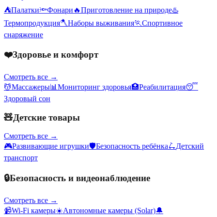
⛺
Палатки
🔦
Фонари
🔥
Приготовление на природе
♨️
Термопродукция
🪓
Наборы выживания
🏃
Спортивное
снаряжение
❤️
Здоровье и комфорт
Смотреть все →
💆
Массажеры
📊
Мониторинг здоровья
🏥
Реабилитация
😴
Здоровый сон
🧸
Детские товары
Смотреть все →
🎮
Развивающие игрушки
🛡️
Безопасность ребёнка
🛴
Детский
транспорт
🔒
Безопасность и видеонаблюдение
Смотреть все →
📹
Wi-Fi камеры
☀️
Автономные камеры (Solar)
🔔