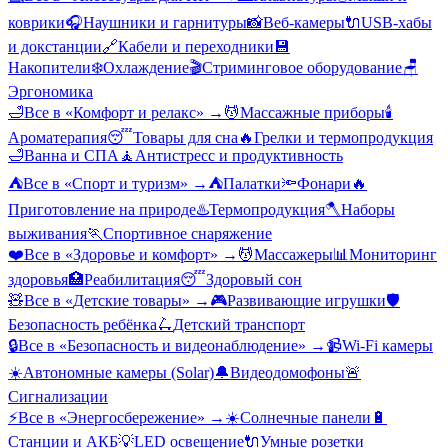
коврики
🎧
Наушники и гарнитуры
📸
Веб-камеры
🔌
USB-хабы
и докстанции
🔗
Кабели и переходники
💾
Накопители
❄️
Охлаждение
🎬
Стриминговое оборудование
🪑
Эргономика
🛁
Все в «
Комфорт и релакс
» →
💆
Массажные приборы
🕯️
Ароматерапия
😴
Товары для сна
🔥
Грелки и термопродукция
🛁
Ванна и СПА
🧘
Антистресс и продуктивность
⛺
Все в «
Спорт и туризм
» →
⛺
Палатки
🔦
Фонари
🔥
Приготовление на природе
♨️
Термопродукция
🪓
Наборы
выживания
🏃
Спортивное снаряжение
❤️
Все в «
Здоровье и комфорт
» →
💆
Массажеры
📊
Мониторинг
здоровья
🏥
Реабилитация
😴
Здоровый сон
🧸
Все в «
Детские товары
» →
🎮
Развивающие игрушки
🛡️
Безопасность ребёнка
🛴
Детский транспорт
🔒
Все в «
Безопасность и видеонаблюдение
» →
📹
Wi-Fi камеры
☀️
Автономные камеры (Solar)
🔔
Видеодомофоны
🚨
Сигнализации
⚡
Все в «
Энергосбережение
» →
☀️
Солнечные панели
🔋
Станции и АКБ
💡
LED освещение
🔌
Умные розетки