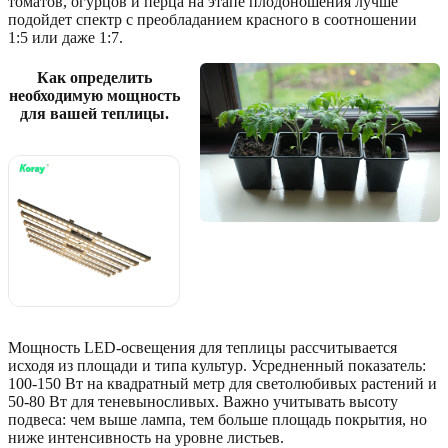
томатов, огурцов и перца на этапе плодоношения лучше
подойдет спектр с преобладанием красного в соотношении
1:5 или даже 1:7.
Как определить
необходимую мощность
для вашей теплицы.
🔥 Також
рекомендуємо
Посмотреть
на
AliExpress
→
Мощность LED-освещения для теплицы рассчитывается
исходя из площади и типа культур. Усредненный показатель:
100-150 Вт на квадратный метр для светолюбивых растений и
50-80 Вт для теневыносливых. Важно учитывать высоту
подвеса: чем выше лампа, тем больше площадь покрытия, но
ниже интенсивность на уровне листьев.