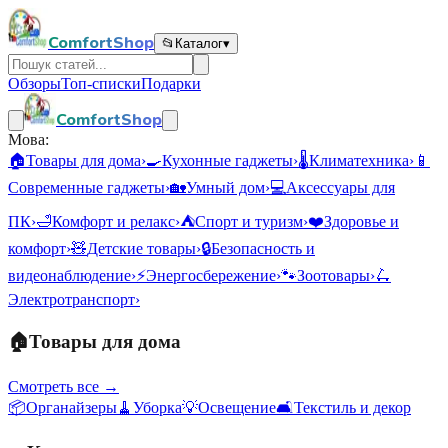
ComfortShop
📂
Каталог
▾
Обзоры
Топ-списки
Подарки
ComfortShop
Мова:
🏠
Товары для дома
›
🍳
Кухонные гаджеты
›
🌡️
Климатехника
›
📱
Современные гаджеты
›
🏡
Умный дом
›
💻
Аксессуары для
ПК
›
🛁
Комфорт и релакс
›
⛺
Спорт и туризм
›
❤️
Здоровье и
комфорт
›
🧸
Детские товары
›
🔒
Безопасность и
видеонаблюдение
›
⚡
Энергосбережение
›
🐾
Зоотовары
›
🛴
Электротранспорт
›
🏠
Товары для дома
Смотреть все →
📦
Органайзеры
🧹
Уборка
💡
Освещение
🛋️
Текстиль и декор