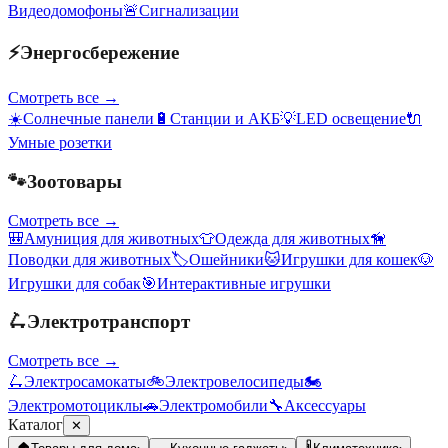
Видеодомофоны
🚨
Сигнализации
⚡
Энергосбережение
Смотреть все →
☀️
Солнечные панели
🔋
Станции и АКБ
💡
LED освещение
🔌
Умные розетки
🐾
Зоотовары
Смотреть все →
🎒
Амуниция для животных
👕
Одежда для животных
🦮
Поводки для животных
🏷️
Ошейники
🐱
Игрушки для кошек
🐶
Игрушки для собак
🎯
Интерактивные игрушки
🛴
Электротранспорт
Смотреть все →
🛴
Электросамокаты
🚲
Электровелосипеды
🏍️
Электромотоциклы
🚗
Электромобили
🔧
Аксессуары
Каталог
✕