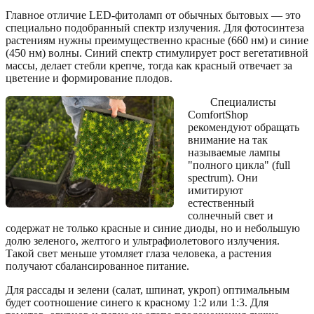
Главное отличие LED-фитоламп от обычных бытовых — это
специально подобранный спектр излучения. Для фотосинтеза
растениям нужны преимущественно красные (660 нм) и синие
(450 нм) волны. Синий спектр стимулирует рост вегетативной
массы, делает стебли крепче, тогда как красный отвечает за
цветение и формирование плодов.
Специалисты
ComfortShop
рекомендуют обращать
внимание на так
называемые лампы
"полного цикла" (full
spectrum). Они
имитируют
естественный
солнечный свет и
содержат не только красные и синие диоды, но и небольшую
долю зеленого, желтого и ультрафиолетового излучения.
Такой свет меньше утомляет глаза человека, а растения
получают сбалансированное питание.
Для рассады и зелени (салат, шпинат, укроп) оптимальным
будет соотношение синего к красному 1:2 или 1:3. Для