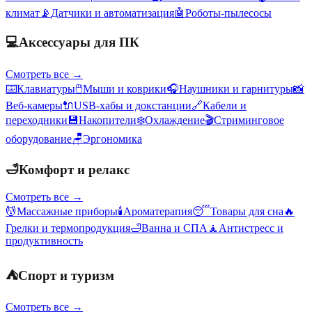
климат
📡
Датчики и автоматизация
🤖
Роботы-пылесосы
💻
Аксессуары для ПК
Смотреть все →
⌨️
Клавиатуры
🖱️
Мыши и коврики
🎧
Наушники и гарнитуры
📸
Веб-камеры
🔌
USB-хабы и докстанции
🔗
Кабели и
переходники
💾
Накопители
❄️
Охлаждение
🎬
Стриминговое
оборудование
🪑
Эргономика
🛁
Комфорт и релакс
Смотреть все →
💆
Массажные приборы
🕯️
Ароматерапия
😴
Товары для сна
🔥
Грелки и термопродукция
🛁
Ванна и СПА
🧘
Антистресс и
продуктивность
⛺
Спорт и туризм
Смотреть все →