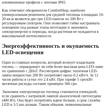
алюминиевые профили с лентами IP65.
Как отмечают обозреватели ComfortShop, наиболее
универсальным решением для средней теплицы площадью 10-
20 кв.м являются две-три LED-панели по 200 Вт с
регулируемым спектром. Они позволяют гибко настраивать
освещение под разные этапы вегетации и экономить
электроэнергию в периоды, когда растения не нуждаются в
максимальной интенсивности.
Энергоэффективность и окупаемость
LED-освещения
Один из главных вопросов, который волнует владельцев
теплиц — оправдывает ли себя более высокая цена LED-ламп
по сравнению с ДНаТ. Рассмотрим цифры: типичная LED-
лампа мощностью 200 Вт потребляет около 0.2 кВт/ч. За 12
часов работы в сутки это 2.4 кВт. При тарифе 5 грн/кВт
месячные расходы составят примерно 360 грн.
Экономия электроэнергии теплица становится очевидной,
если сравнить с натриевой лампой аналогичной светоотдачи
(400 Вт). Она будет потреблять вдвое больше, а срок службы
LED в 3-5 раз дольше. Таким образом, первоначальные