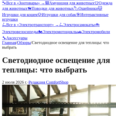
🐾
Все в «
Зоотовары
» →
🎒
Амуниция для животных
👕
Одежда
для животных
🦮
Поводки для животных
🏷️
Ошейники
🐱
Игрушки для кошек
🐶
Игрушки для собак
🎯
Интерактивные
игрушки
🛴
Все в «
Электротранспорт
» →
🛴
Электросамокаты
🚲
Электровелосипеды
🏍️
Электромотоциклы
🚗
Электромобили
🔧
Аксессуары
Главная
/
Обзоры
/
Светодиодное освещение для теплицы: что
выбрать
Светодиодное освещение для
теплицы: что выбрать
2 июля 2026 г.
·
Редакция ComfortShop