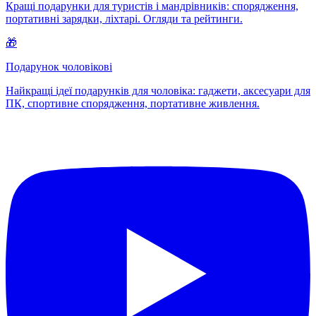
Кращі подарунки для туристів і мандрівників: спорядження,
портативні зарядки, ліхтарі. Огляди та рейтинги.
🎁
Подарунок чоловікові
Найкращі ідеї подарунків для чоловіка: гаджети, аксесуари для
ПК, спортивне спорядження, портативне живлення.