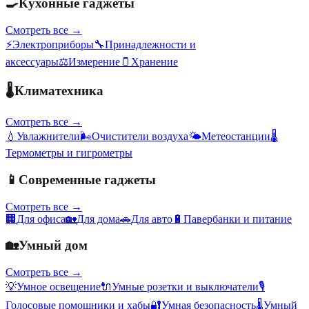
🍳
Кухонные гаджеты
Смотреть все →
⚡
Электроприборы
🔧
Принадлежности и
аксессуары
⚖️
Измерение
🫙
Хранение
🌡️
Климатехника
Смотреть все →
💧
Увлажнители
🌬️
Очистители воздуха
🌤️
Метеостанции
🌡️
Термометры и гигрометры
📱
Современные гаджеты
Смотреть все →
🏢
Для офиса
🏡
Для дома
🚗
Для авто
🔋
Павербанки и питание
🏡
Умный дом
Смотреть все →
💡
Умное освещение
🔌
Умные розетки и выключатели
🎙️
Голосовые помощники и хабы
🔐
Умная безопасность
🌡️
Умный