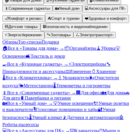
🏠
Товары для дома
›
🍳
Кухонные гаджеты
›
🌡️
Климатехника
›
📱
Современные гаджеты
›
🏡
Умный дом
›
💻
Аксессуары для ПК
›
🛁
Комфорт и релакс
›
⛺
Спорт и туризм
›
❤️
Здоровье и комфорт
›
🧸
Детские товары
›
🔒
Безопасность и видеонаблюдение
›
⚡
Энергосбережение
›
🐾
Зоотовары
›
🛴
Электротранспорт
›
Обзоры
Топ-списки
Подарки
🏠
Все в «
Товары для дома
» →
📦
Органайзеры
🧹
Уборка
💡
Освещение
🛋️
Текстиль и декор
🍳
Все в «
Кухонные гаджеты
» →
⚡
Электроприборы
🔧
Принадлежности и аксессуары
⚖️
Измерение
🫙
Хранение
🌡️
Все в «
Климатехника
» →
💧
Увлажнители
🌬️
Очистители
воздуха
🌤️
Метеостанции
🌡️
Термометры и гигрометры
📱
Все в «
Современные гаджеты
» →
🏢
Для офиса
🏡
Для дома
🚗
Для авто
🔋
Павербанки и питание
🏡
Все в «
Умный дом
» →
💡
Умное освещение
🔌
Умные розетки
и выключатели
🎙️
Голосовые помощники и хабы
🔐
Умная
безопасность
🌡️
Умный климат
📡
Датчики и автоматизация
🤖
Роботы-пылесосы
💻
Все в «
Аксессуары для ПК
» →
⌨️
Клавиатуры
🖱️
Мыши и