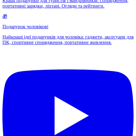
Кращі подарунки для туристів і мандрівників: спорядження,
портативні зарядки, ліхтарі. Огляди та рейтинги.
🎁
Подарунок чоловікові
Найкращі ідеї подарунків для чоловіка: гаджети, аксесуари для
ПК, спортивне спорядження, портативне живлення.