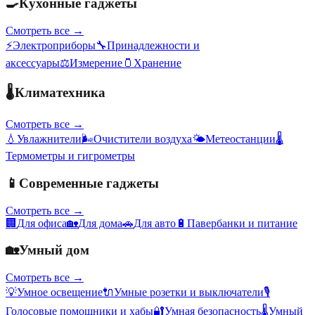
🍳
Кухонные гаджеты
Смотреть все →
⚡
Электроприборы
🔧
Принадлежности и
аксессуары
⚖️
Измерение
🫙
Хранение
🌡️
Климатехника
Смотреть все →
💧
Увлажнители
🌬️
Очистители воздуха
🌤️
Метеостанции
🌡️
Термометры и гигрометры
📱
Современные гаджеты
Смотреть все →
🏢
Для офиса
🏡
Для дома
🚗
Для авто
🔋
Павербанки и питание
🏡
Умный дом
Смотреть все →
💡
Умное освещение
🔌
Умные розетки и выключатели
🎙️
Голосовые помощники и хабы
🔐
Умная безопасность
🌡️
Умный