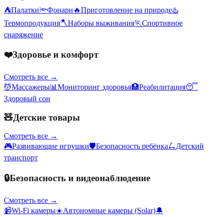
⛺
Палатки
🔦
Фонари
🔥
Приготовление на природе
♨️
Термопродукция
🪓
Наборы выживания
🏃
Спортивное
снаряжение
❤️
Здоровье и комфорт
Смотреть все →
💆
Массажеры
📊
Мониторинг здоровья
🏥
Реабилитация
😴
Здоровый сон
🧸
Детские товары
Смотреть все →
🎮
Развивающие игрушки
🛡️
Безопасность ребёнка
🛴
Детский
транспорт
🔒
Безопасность и видеонаблюдение
Смотреть все →
📹
Wi-Fi камеры
☀️
Автономные камеры (Solar)
🔔