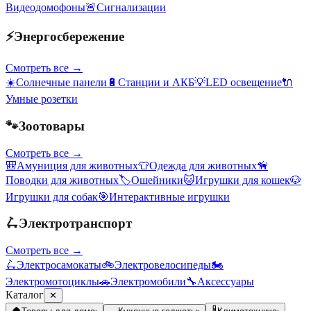
Видеодомофоны
🚨
Сигнализации
⚡
Энергосбережение
Смотреть все →
☀️
Солнечные панели
🔋
Станции и АКБ
💡
LED освещение
🔌
Умные розетки
🐾
Зоотовары
Смотреть все →
🎒
Амуниция для животных
👕
Одежда для животных
🦮
Поводки для животных
🏷️
Ошейники
🐱
Игрушки для кошек
🐶
Игрушки для собак
🎯
Интерактивные игрушки
🛴
Электротранспорт
Смотреть все →
🛴
Электросамокаты
🚲
Электровелосипеды
🏍️
Электромотоциклы
🚗
Электромобили
🔧
Аксессуары
Каталог
✕