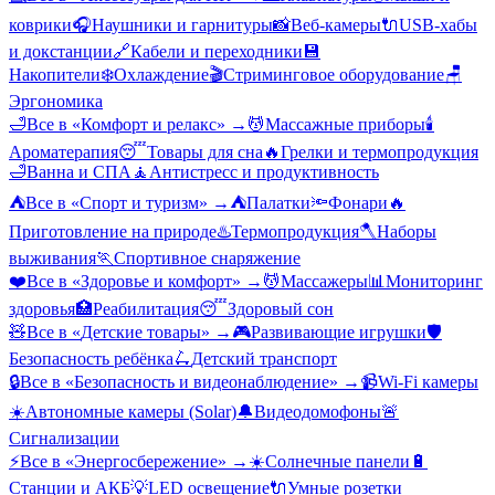
коврики
🎧
Наушники и гарнитуры
📸
Веб-камеры
🔌
USB-хабы
и докстанции
🔗
Кабели и переходники
💾
Накопители
❄️
Охлаждение
🎬
Стриминговое оборудование
🪑
Эргономика
🛁
Все в «
Комфорт и релакс
» →
💆
Массажные приборы
🕯️
Ароматерапия
😴
Товары для сна
🔥
Грелки и термопродукция
🛁
Ванна и СПА
🧘
Антистресс и продуктивность
⛺
Все в «
Спорт и туризм
» →
⛺
Палатки
🔦
Фонари
🔥
Приготовление на природе
♨️
Термопродукция
🪓
Наборы
выживания
🏃
Спортивное снаряжение
❤️
Все в «
Здоровье и комфорт
» →
💆
Массажеры
📊
Мониторинг
здоровья
🏥
Реабилитация
😴
Здоровый сон
🧸
Все в «
Детские товары
» →
🎮
Развивающие игрушки
🛡️
Безопасность ребёнка
🛴
Детский транспорт
🔒
Все в «
Безопасность и видеонаблюдение
» →
📹
Wi-Fi камеры
☀️
Автономные камеры (Solar)
🔔
Видеодомофоны
🚨
Сигнализации
⚡
Все в «
Энергосбережение
» →
☀️
Солнечные панели
🔋
Станции и АКБ
💡
LED освещение
🔌
Умные розетки