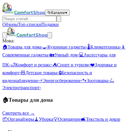
ComfortShop
📂
Каталог
▾
Обзоры
Топ-списки
Подарки
ComfortShop
Мова:
🏠
Товары для дома
›
🍳
Кухонные гаджеты
›
🌡️
Климатехника
›
📱
Современные гаджеты
›
🏡
Умный дом
›
💻
Аксессуары для
ПК
›
🛁
Комфорт и релакс
›
⛺
Спорт и туризм
›
❤️
Здоровье и
комфорт
›
🧸
Детские товары
›
🔒
Безопасность и
видеонаблюдение
›
⚡
Энергосбережение
›
🐾
Зоотовары
›
🛴
Электротранспорт
›
🏠
Товары для дома
Смотреть все →
📦
Органайзеры
🧹
Уборка
💡
Освещение
🛋️
Текстиль и декор