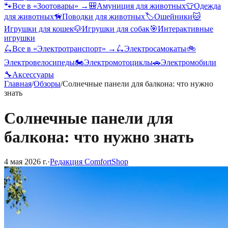
🐾
Все в «
Зоотовары
» →
🎒
Амуниция для животных
👕
Одежда
для животных
🦮
Поводки для животных
🏷️
Ошейники
🐱
Игрушки для кошек
🐶
Игрушки для собак
🎯
Интерактивные
игрушки
🛴
Все в «
Электротранспорт
» →
🛴
Электросамокаты
🚲
Электровелосипеды
🏍️
Электромотоциклы
🚗
Электромобили
🔧
Аксессуары
Главная
/
Обзоры
/
Солнечные панели для балкона: что нужно
знать
Солнечные панели для
балкона: что нужно знать
4 мая 2026 г.
·
Редакция ComfortShop