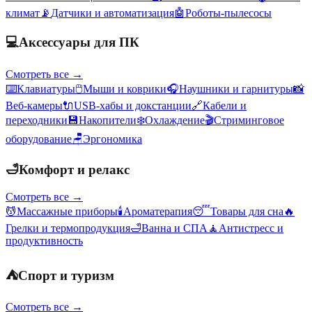
климат
📡
Датчики и автоматизация
🤖
Роботы-пылесосы
💻
Аксессуары для ПК
Смотреть все →
⌨️
Клавиатуры
🖱️
Мыши и коврики
🎧
Наушники и гарнитуры
📸
Веб-камеры
🔌
USB-хабы и докстанции
🔗
Кабели и
переходники
💾
Накопители
❄️
Охлаждение
🎬
Стриминговое
оборудование
🪑
Эргономика
🛁
Комфорт и релакс
Смотреть все →
💆
Массажные приборы
🕯️
Ароматерапия
😴
Товары для сна
🔥
Грелки и термопродукция
🛁
Ванна и СПА
🧘
Антистресс и
продуктивность
⛺
Спорт и туризм
Смотреть все →