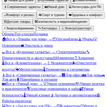
🏠
Товары для дома
›
🍳
Кухонные гаджеты
›
🌡️
Климатехника
›
📱
Современные гаджеты
›
🏡
Умный дом
›
💻
Аксессуары для ПК
›
🛁
Комфорт и релакс
›
⛺
Спорт и туризм
›
❤️
Здоровье и комфорт
›
🧸
Детские товары
›
🔒
Безопасность и видеонаблюдение
›
⚡
Энергосбережение
›
🐾
Зоотовары
›
🛴
Электротранспорт
›
Обзоры
Топ-списки
Подарки
🏠
Все в «
Товары для дома
» →
📦
Органайзеры
🧹
Уборка
💡
Освещение
🛋️
Текстиль и декор
🍳
Все в «
Кухонные гаджеты
» →
⚡
Электроприборы
🔧
Принадлежности и аксессуары
⚖️
Измерение
🫙
Хранение
🌡️
Все в «
Климатехника
» →
💧
Увлажнители
🌬️
Очистители
воздуха
🌤️
Метеостанции
🌡️
Термометры и гигрометры
📱
Все в «
Современные гаджеты
» →
🏢
Для офиса
🏡
Для дома
🚗
Для авто
🔋
Павербанки и питание
🏡
Все в «
Умный дом
» →
💡
Умное освещение
🔌
Умные розетки
и выключатели
🎙️
Голосовые помощники и хабы
🔐
Умная
безопасность
🌡️
Умный климат
📡
Датчики и автоматизация
🤖
Роботы-пылесосы
💻
Все в «
Аксессуары для ПК
» →
⌨️
Клавиатуры
🖱️
Мыши и