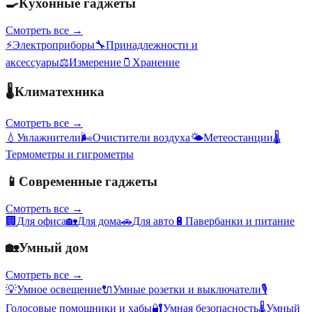
🍳
Кухонные гаджеты
Смотреть все →
⚡
Электроприборы
🔧
Принадлежности и
аксессуары
⚖️
Измерение
🫙
Хранение
🌡️
Климатехника
Смотреть все →
💧
Увлажнители
🌬️
Очистители воздуха
🌤️
Метеостанции
🌡️
Термометры и гигрометры
📱
Современные гаджеты
Смотреть все →
🏢
Для офиса
🏡
Для дома
🚗
Для авто
🔋
Павербанки и питание
🏡
Умный дом
Смотреть все →
💡
Умное освещение
🔌
Умные розетки и выключатели
🎙️
Голосовые помощники и хабы
🔐
Умная безопасность
🌡️
Умный