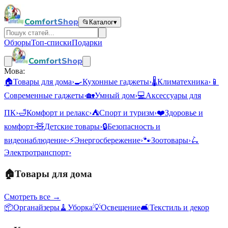
ComfortShop
📂
Каталог
▾
Обзоры
Топ-списки
Подарки
ComfortShop
Мова:
🏠
Товары для дома
›
🍳
Кухонные гаджеты
›
🌡️
Климатехника
›
📱
Современные гаджеты
›
🏡
Умный дом
›
💻
Аксессуары для
ПК
›
🛁
Комфорт и релакс
›
⛺
Спорт и туризм
›
❤️
Здоровье и
комфорт
›
🧸
Детские товары
›
🔒
Безопасность и
видеонаблюдение
›
⚡
Энергосбережение
›
🐾
Зоотовары
›
🛴
Электротранспорт
›
🏠
Товары для дома
Смотреть все →
📦
Органайзеры
🧹
Уборка
💡
Освещение
🛋️
Текстиль и декор