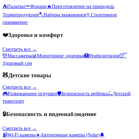
⛺
Палатки
🔦
Фонари
🔥
Приготовление на природе
♨️
Термопродукция
🪓
Наборы выживания
🏃
Спортивное
снаряжение
❤️
Здоровье и комфорт
Смотреть все →
💆
Массажеры
📊
Мониторинг здоровья
🏥
Реабилитация
😴
Здоровый сон
🧸
Детские товары
Смотреть все →
🎮
Развивающие игрушки
🛡️
Безопасность ребёнка
🛴
Детский
транспорт
🔒
Безопасность и видеонаблюдение
Смотреть все →
📹
Wi-Fi камеры
☀️
Автономные камеры (Solar)
🔔