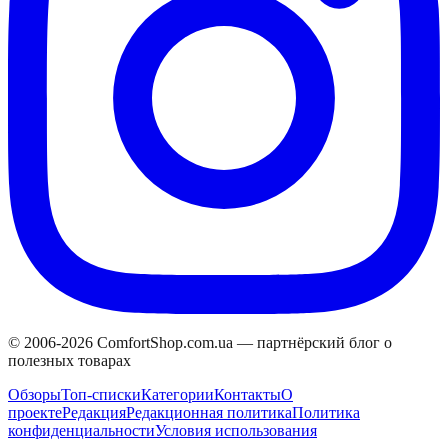
© 2006-
2026
ComfortShop.com.ua —
партнёрский блог о
полезных товарах
Обзоры
Топ-списки
Категории
Контакты
О
проекте
Редакция
Редакционная политика
Политика
конфиденциальности
Условия использования