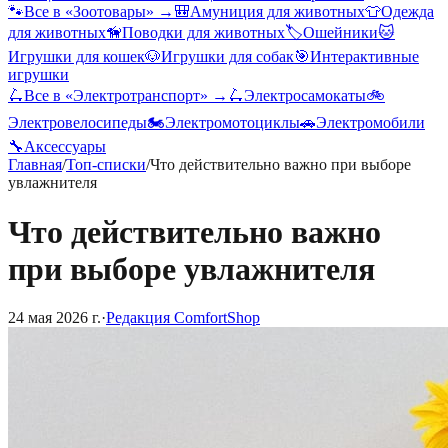
🐾
Все в «
Зоотовары
» →
🎒
Амуниция для животных
👕
Одежда
для животных
🦮
Поводки для животных
🏷️
Ошейники
🐱
Игрушки для кошек
🐶
Игрушки для собак
🎯
Интерактивные
игрушки
🛴
Все в «
Электротранспорт
» →
🛴
Электросамокаты
🚲
Электровелосипеды
🏍️
Электромотоциклы
🚗
Электромобили
🔧
Аксессуары
Главная
/
Топ-списки
/
Что действительно важно при выборе
увлажнителя
Что действительно важно
при выборе увлажнителя
24 мая 2026 г.
·
Редакция ComfortShop