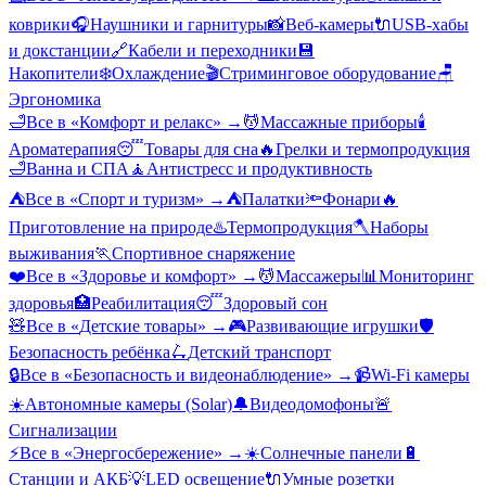
коврики
🎧
Наушники и гарнитуры
📸
Веб-камеры
🔌
USB-хабы
и докстанции
🔗
Кабели и переходники
💾
Накопители
❄️
Охлаждение
🎬
Стриминговое оборудование
🪑
Эргономика
🛁
Все в «
Комфорт и релакс
» →
💆
Массажные приборы
🕯️
Ароматерапия
😴
Товары для сна
🔥
Грелки и термопродукция
🛁
Ванна и СПА
🧘
Антистресс и продуктивность
⛺
Все в «
Спорт и туризм
» →
⛺
Палатки
🔦
Фонари
🔥
Приготовление на природе
♨️
Термопродукция
🪓
Наборы
выживания
🏃
Спортивное снаряжение
❤️
Все в «
Здоровье и комфорт
» →
💆
Массажеры
📊
Мониторинг
здоровья
🏥
Реабилитация
😴
Здоровый сон
🧸
Все в «
Детские товары
» →
🎮
Развивающие игрушки
🛡️
Безопасность ребёнка
🛴
Детский транспорт
🔒
Все в «
Безопасность и видеонаблюдение
» →
📹
Wi-Fi камеры
☀️
Автономные камеры (Solar)
🔔
Видеодомофоны
🚨
Сигнализации
⚡
Все в «
Энергосбережение
» →
☀️
Солнечные панели
🔋
Станции и АКБ
💡
LED освещение
🔌
Умные розетки