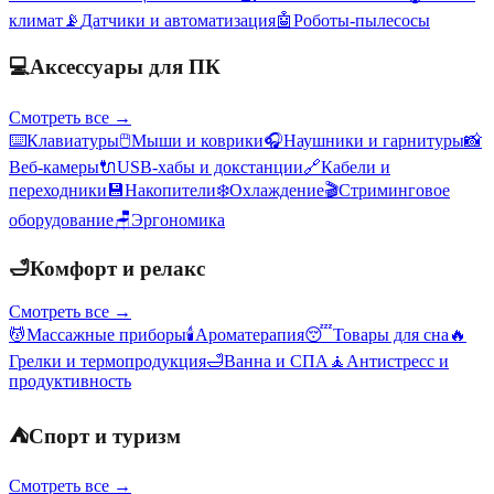
климат
📡
Датчики и автоматизация
🤖
Роботы-пылесосы
💻
Аксессуары для ПК
Смотреть все →
⌨️
Клавиатуры
🖱️
Мыши и коврики
🎧
Наушники и гарнитуры
📸
Веб-камеры
🔌
USB-хабы и докстанции
🔗
Кабели и
переходники
💾
Накопители
❄️
Охлаждение
🎬
Стриминговое
оборудование
🪑
Эргономика
🛁
Комфорт и релакс
Смотреть все →
💆
Массажные приборы
🕯️
Ароматерапия
😴
Товары для сна
🔥
Грелки и термопродукция
🛁
Ванна и СПА
🧘
Антистресс и
продуктивность
⛺
Спорт и туризм
Смотреть все →