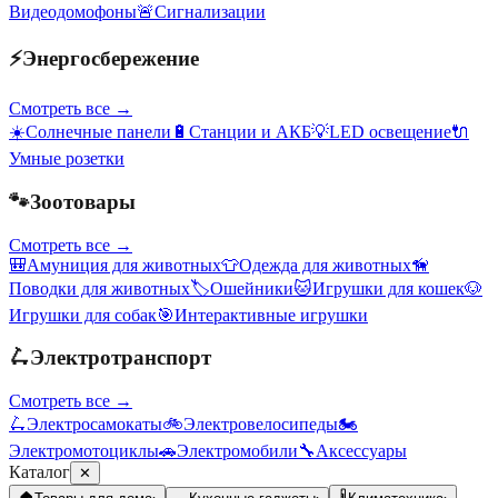
Видеодомофоны
🚨
Сигнализации
⚡
Энергосбережение
Смотреть все →
☀️
Солнечные панели
🔋
Станции и АКБ
💡
LED освещение
🔌
Умные розетки
🐾
Зоотовары
Смотреть все →
🎒
Амуниция для животных
👕
Одежда для животных
🦮
Поводки для животных
🏷️
Ошейники
🐱
Игрушки для кошек
🐶
Игрушки для собак
🎯
Интерактивные игрушки
🛴
Электротранспорт
Смотреть все →
🛴
Электросамокаты
🚲
Электровелосипеды
🏍️
Электромотоциклы
🚗
Электромобили
🔧
Аксессуары
Каталог
✕