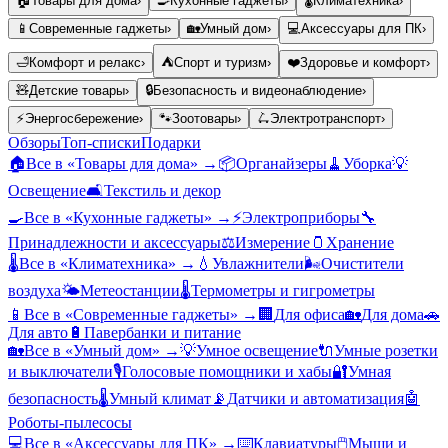
🏠
Товары для дома
›
🍳
Кухонные гаджеты
›
🌡️
Климатехника
›
📱
Современные гаджеты
›
🏡
Умный дом
›
💻
Аксессуары для ПК
›
🛁
Комфорт и релакс
›
⛺
Спорт и туризм
›
❤️
Здоровье и комфорт
›
🧸
Детские товары
›
🔒
Безопасность и видеонаблюдение
›
⚡
Энергосбережение
›
🐾
Зоотовары
›
🛴
Электротранспорт
›
Обзоры
Топ-списки
Подарки
🏠
Все в «
Товары для дома
» →
📦
Органайзеры
🧹
Уборка
💡
Освещение
🛋️
Текстиль и декор
🍳
Все в «
Кухонные гаджеты
» →
⚡
Электроприборы
🔧
Принадлежности и аксессуары
⚖️
Измерение
🫙
Хранение
🌡️
Все в «
Климатехника
» →
💧
Увлажнители
🌬️
Очистители
воздуха
🌤️
Метеостанции
🌡️
Термометры и гигрометры
📱
Все в «
Современные гаджеты
» →
🏢
Для офиса
🏡
Для дома
🚗
Для авто
🔋
Павербанки и питание
🏡
Все в «
Умный дом
» →
💡
Умное освещение
🔌
Умные розетки
и выключатели
🎙️
Голосовые помощники и хабы
🔐
Умная
безопасность
🌡️
Умный климат
📡
Датчики и автоматизация
🤖
Роботы-пылесосы
💻
Все в «
Аксессуары для ПК
» →
⌨️
Клавиатуры
🖱️
Мыши и