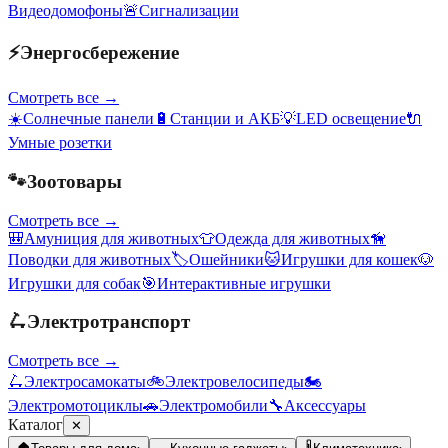
Видеодомофоны
🚨
Сигнализации
⚡
Энергосбережение
Смотреть все →
☀️
Солнечные панели
🔋
Станции и АКБ
💡
LED освещение
🔌
Умные розетки
🐾
Зоотовары
Смотреть все →
🎒
Амуниция для животных
👕
Одежда для животных
🦮
Поводки для животных
🏷️
Ошейники
🐱
Игрушки для кошек
🐶
Игрушки для собак
🎯
Интерактивные игрушки
🛴
Электротранспорт
Смотреть все →
🛴
Электросамокаты
🚲
Электровелосипеды
🏍️
Электромотоциклы
🚗
Электромобили
🔧
Аксессуары
Каталог
✕