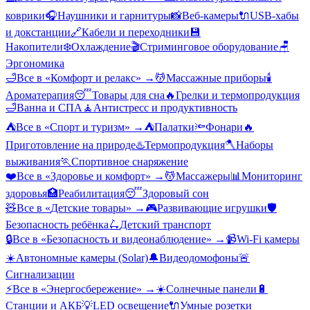
коврики
🎧
Наушники и гарнитуры
📸
Веб-камеры
🔌
USB-хабы
и докстанции
🔗
Кабели и переходники
💾
Накопители
❄️
Охлаждение
🎬
Стриминговое оборудование
🪑
Эргономика
🛁
Все в «
Комфорт и релакс
» →
💆
Массажные приборы
🕯️
Ароматерапия
😴
Товары для сна
🔥
Грелки и термопродукция
🛁
Ванна и СПА
🧘
Антистресс и продуктивность
⛺
Все в «
Спорт и туризм
» →
⛺
Палатки
🔦
Фонари
🔥
Приготовление на природе
♨️
Термопродукция
🪓
Наборы
выживания
🏃
Спортивное снаряжение
❤️
Все в «
Здоровье и комфорт
» →
💆
Массажеры
📊
Мониторинг
здоровья
🏥
Реабилитация
😴
Здоровый сон
🧸
Все в «
Детские товары
» →
🎮
Развивающие игрушки
🛡️
Безопасность ребёнка
🛴
Детский транспорт
🔒
Все в «
Безопасность и видеонаблюдение
» →
📹
Wi-Fi камеры
☀️
Автономные камеры (Solar)
🔔
Видеодомофоны
🚨
Сигнализации
⚡
Все в «
Энергосбережение
» →
☀️
Солнечные панели
🔋
Станции и АКБ
💡
LED освещение
🔌
Умные розетки