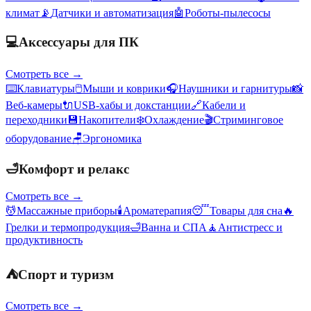
климат
📡
Датчики и автоматизация
🤖
Роботы-пылесосы
💻
Аксессуары для ПК
Смотреть все →
⌨️
Клавиатуры
🖱️
Мыши и коврики
🎧
Наушники и гарнитуры
📸
Веб-камеры
🔌
USB-хабы и докстанции
🔗
Кабели и
переходники
💾
Накопители
❄️
Охлаждение
🎬
Стриминговое
оборудование
🪑
Эргономика
🛁
Комфорт и релакс
Смотреть все →
💆
Массажные приборы
🕯️
Ароматерапия
😴
Товары для сна
🔥
Грелки и термопродукция
🛁
Ванна и СПА
🧘
Антистресс и
продуктивность
⛺
Спорт и туризм
Смотреть все →