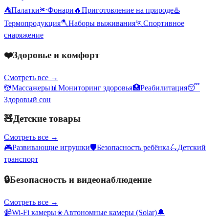
⛺
Палатки
🔦
Фонари
🔥
Приготовление на природе
♨️
Термопродукция
🪓
Наборы выживания
🏃
Спортивное
снаряжение
❤️
Здоровье и комфорт
Смотреть все →
💆
Массажеры
📊
Мониторинг здоровья
🏥
Реабилитация
😴
Здоровый сон
🧸
Детские товары
Смотреть все →
🎮
Развивающие игрушки
🛡️
Безопасность ребёнка
🛴
Детский
транспорт
🔒
Безопасность и видеонаблюдение
Смотреть все →
📹
Wi-Fi камеры
☀️
Автономные камеры (Solar)
🔔