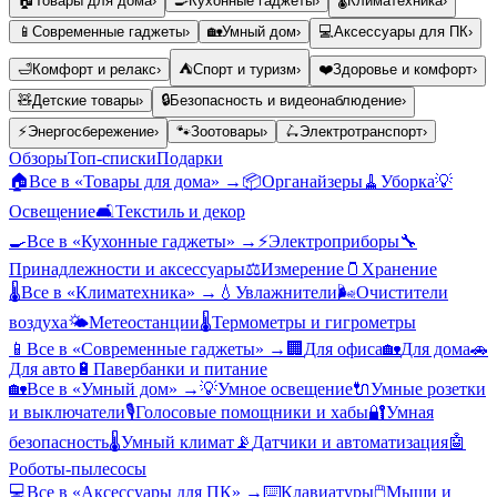
🏠
Товары для дома
›
🍳
Кухонные гаджеты
›
🌡️
Климатехника
›
📱
Современные гаджеты
›
🏡
Умный дом
›
💻
Аксессуары для ПК
›
🛁
Комфорт и релакс
›
⛺
Спорт и туризм
›
❤️
Здоровье и комфорт
›
🧸
Детские товары
›
🔒
Безопасность и видеонаблюдение
›
⚡
Энергосбережение
›
🐾
Зоотовары
›
🛴
Электротранспорт
›
Обзоры
Топ-списки
Подарки
🏠
Все в «
Товары для дома
» →
📦
Органайзеры
🧹
Уборка
💡
Освещение
🛋️
Текстиль и декор
🍳
Все в «
Кухонные гаджеты
» →
⚡
Электроприборы
🔧
Принадлежности и аксессуары
⚖️
Измерение
🫙
Хранение
🌡️
Все в «
Климатехника
» →
💧
Увлажнители
🌬️
Очистители
воздуха
🌤️
Метеостанции
🌡️
Термометры и гигрометры
📱
Все в «
Современные гаджеты
» →
🏢
Для офиса
🏡
Для дома
🚗
Для авто
🔋
Павербанки и питание
🏡
Все в «
Умный дом
» →
💡
Умное освещение
🔌
Умные розетки
и выключатели
🎙️
Голосовые помощники и хабы
🔐
Умная
безопасность
🌡️
Умный климат
📡
Датчики и автоматизация
🤖
Роботы-пылесосы
💻
Все в «
Аксессуары для ПК
» →
⌨️
Клавиатуры
🖱️
Мыши и