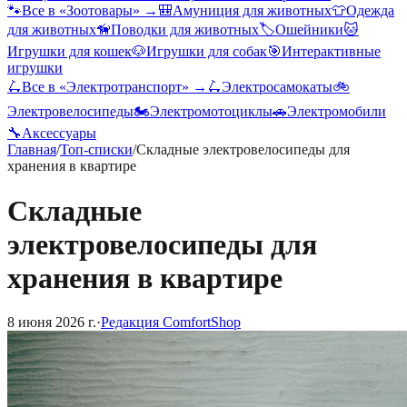
🐾
Все в «
Зоотовары
» →
🎒
Амуниция для животных
👕
Одежда
для животных
🦮
Поводки для животных
🏷️
Ошейники
🐱
Игрушки для кошек
🐶
Игрушки для собак
🎯
Интерактивные
игрушки
🛴
Все в «
Электротранспорт
» →
🛴
Электросамокаты
🚲
Электровелосипеды
🏍️
Электромотоциклы
🚗
Электромобили
🔧
Аксессуары
Главная
/
Топ-списки
/
Складные электровелосипеды для
хранения в квартире
Складные
электровелосипеды для
хранения в квартире
8 июня 2026 г.
·
Редакция ComfortShop