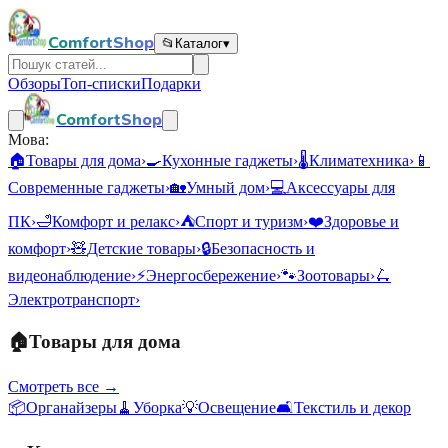
ComfortShop
📂
Каталог
▾
Обзоры
Топ-списки
Подарки
ComfortShop
Мова:
🏠
Товары для дома
›
🍳
Кухонные гаджеты
›
🌡️
Климатехника
›
📱
Современные гаджеты
›
🏡
Умный дом
›
💻
Аксессуары для
ПК
›
🛁
Комфорт и релакс
›
⛺
Спорт и туризм
›
❤️
Здоровье и
комфорт
›
🧸
Детские товары
›
🔒
Безопасность и
видеонаблюдение
›
⚡
Энергосбережение
›
🐾
Зоотовары
›
🛴
Электротранспорт
›
🏠
Товары для дома
Смотреть все →
📦
Органайзеры
🧹
Уборка
💡
Освещение
🛋️
Текстиль и декор