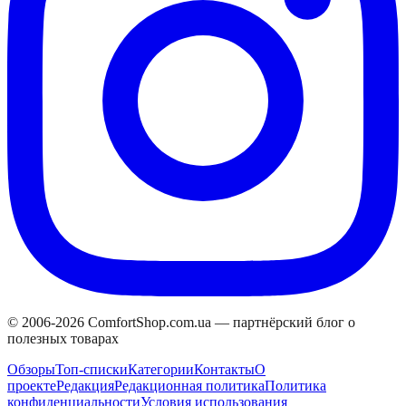
© 2006-
2026
ComfortShop.com.ua —
партнёрский блог о
полезных товарах
Обзоры
Топ-списки
Категории
Контакты
О
проекте
Редакция
Редакционная политика
Политика
конфиденциальности
Условия использования