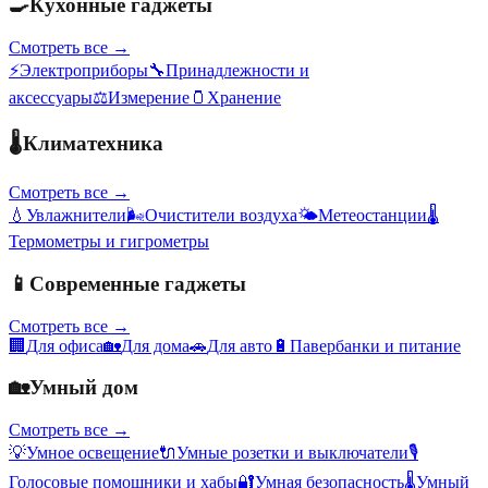
🍳
Кухонные гаджеты
Смотреть все →
⚡
Электроприборы
🔧
Принадлежности и
аксессуары
⚖️
Измерение
🫙
Хранение
🌡️
Климатехника
Смотреть все →
💧
Увлажнители
🌬️
Очистители воздуха
🌤️
Метеостанции
🌡️
Термометры и гигрометры
📱
Современные гаджеты
Смотреть все →
🏢
Для офиса
🏡
Для дома
🚗
Для авто
🔋
Павербанки и питание
🏡
Умный дом
Смотреть все →
💡
Умное освещение
🔌
Умные розетки и выключатели
🎙️
Голосовые помощники и хабы
🔐
Умная безопасность
🌡️
Умный