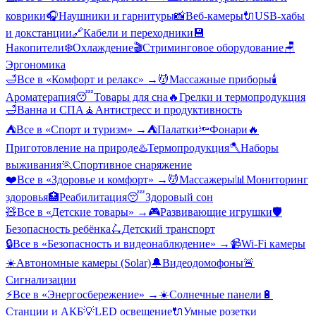
коврики
🎧
Наушники и гарнитуры
📸
Веб-камеры
🔌
USB-хабы
и докстанции
🔗
Кабели и переходники
💾
Накопители
❄️
Охлаждение
🎬
Стриминговое оборудование
🪑
Эргономика
🛁
Все в «
Комфорт и релакс
» →
💆
Массажные приборы
🕯️
Ароматерапия
😴
Товары для сна
🔥
Грелки и термопродукция
🛁
Ванна и СПА
🧘
Антистресс и продуктивность
⛺
Все в «
Спорт и туризм
» →
⛺
Палатки
🔦
Фонари
🔥
Приготовление на природе
♨️
Термопродукция
🪓
Наборы
выживания
🏃
Спортивное снаряжение
❤️
Все в «
Здоровье и комфорт
» →
💆
Массажеры
📊
Мониторинг
здоровья
🏥
Реабилитация
😴
Здоровый сон
🧸
Все в «
Детские товары
» →
🎮
Развивающие игрушки
🛡️
Безопасность ребёнка
🛴
Детский транспорт
🔒
Все в «
Безопасность и видеонаблюдение
» →
📹
Wi-Fi камеры
☀️
Автономные камеры (Solar)
🔔
Видеодомофоны
🚨
Сигнализации
⚡
Все в «
Энергосбережение
» →
☀️
Солнечные панели
🔋
Станции и АКБ
💡
LED освещение
🔌
Умные розетки