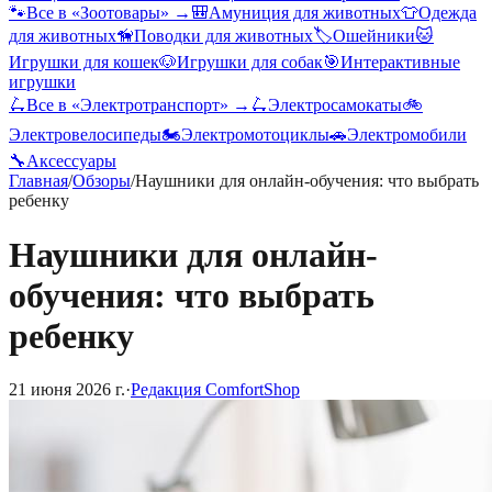
🐾
Все в «
Зоотовары
» →
🎒
Амуниция для животных
👕
Одежда
для животных
🦮
Поводки для животных
🏷️
Ошейники
🐱
Игрушки для кошек
🐶
Игрушки для собак
🎯
Интерактивные
игрушки
🛴
Все в «
Электротранспорт
» →
🛴
Электросамокаты
🚲
Электровелосипеды
🏍️
Электромотоциклы
🚗
Электромобили
🔧
Аксессуары
Главная
/
Обзоры
/
Наушники для онлайн-обучения: что выбрать
ребенку
Наушники для онлайн-
обучения: что выбрать
ребенку
21 июня 2026 г.
·
Редакция ComfortShop