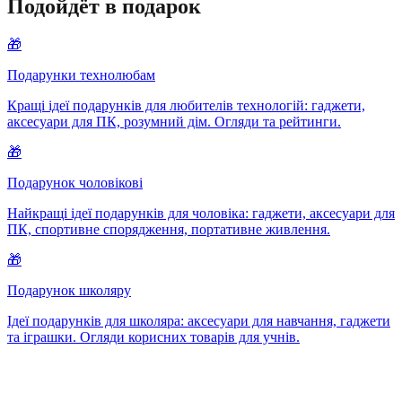
Подойдёт в подарок
🎁
Подарунки технолюбам
Кращі ідеї подарунків для любителів технологій: гаджети,
аксесуари для ПК, розумний дім. Огляди та рейтинги.
🎁
Подарунок чоловікові
Найкращі ідеї подарунків для чоловіка: гаджети, аксесуари для
ПК, спортивне спорядження, портативне живлення.
🎁
Подарунок школяру
Ідеї подарунків для школяра: аксесуари для навчання, гаджети
та іграшки. Огляди корисних товарів для учнів.