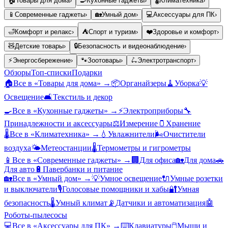
🏠
Товары для дома
›
🍳
Кухонные гаджеты
›
🌡️
Климатехника
›
📱
Современные гаджеты
›
🏡
Умный дом
›
💻
Аксессуары для ПК
›
🛁
Комфорт и релакс
›
⛺
Спорт и туризм
›
❤️
Здоровье и комфорт
›
🧸
Детские товары
›
🔒
Безопасность и видеонаблюдение
›
⚡
Энергосбережение
›
🐾
Зоотовары
›
🛴
Электротранспорт
›
Обзоры
Топ-списки
Подарки
🏠
Все в «
Товары для дома
» →
📦
Органайзеры
🧹
Уборка
💡
Освещение
🛋️
Текстиль и декор
🍳
Все в «
Кухонные гаджеты
» →
⚡
Электроприборы
🔧
Принадлежности и аксессуары
⚖️
Измерение
🫙
Хранение
🌡️
Все в «
Климатехника
» →
💧
Увлажнители
🌬️
Очистители
воздуха
🌤️
Метеостанции
🌡️
Термометры и гигрометры
📱
Все в «
Современные гаджеты
» →
🏢
Для офиса
🏡
Для дома
🚗
Для авто
🔋
Павербанки и питание
🏡
Все в «
Умный дом
» →
💡
Умное освещение
🔌
Умные розетки
и выключатели
🎙️
Голосовые помощники и хабы
🔐
Умная
безопасность
🌡️
Умный климат
📡
Датчики и автоматизация
🤖
Роботы-пылесосы
💻
Все в «
Аксессуары для ПК
» →
⌨️
Клавиатуры
🖱️
Мыши и