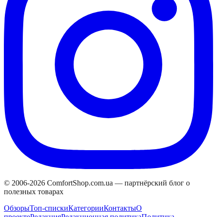
© 2006-
2026
ComfortShop.com.ua —
партнёрский блог о
полезных товарах
Обзоры
Топ-списки
Категории
Контакты
О
проекте
Редакция
Редакционная политика
Политика