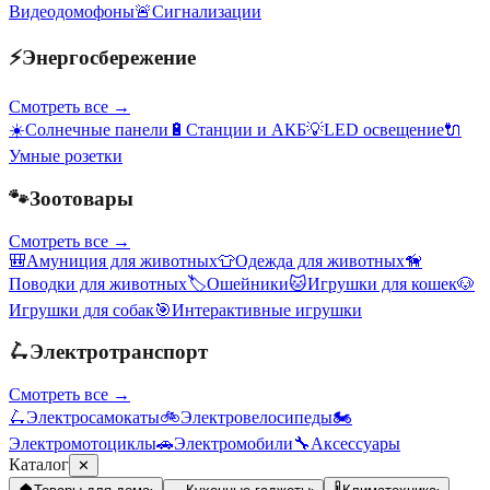
Видеодомофоны
🚨
Сигнализации
⚡
Энергосбережение
Смотреть все →
☀️
Солнечные панели
🔋
Станции и АКБ
💡
LED освещение
🔌
Умные розетки
🐾
Зоотовары
Смотреть все →
🎒
Амуниция для животных
👕
Одежда для животных
🦮
Поводки для животных
🏷️
Ошейники
🐱
Игрушки для кошек
🐶
Игрушки для собак
🎯
Интерактивные игрушки
🛴
Электротранспорт
Смотреть все →
🛴
Электросамокаты
🚲
Электровелосипеды
🏍️
Электромотоциклы
🚗
Электромобили
🔧
Аксессуары
Каталог
✕