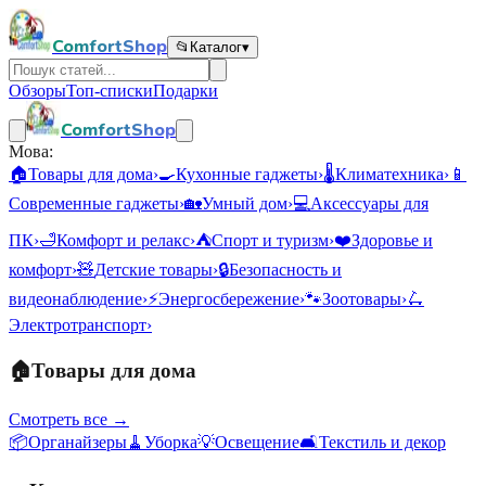
ComfortShop
📂
Каталог
▾
Обзоры
Топ-списки
Подарки
ComfortShop
Мова:
🏠
Товары для дома
›
🍳
Кухонные гаджеты
›
🌡️
Климатехника
›
📱
Современные гаджеты
›
🏡
Умный дом
›
💻
Аксессуары для
ПК
›
🛁
Комфорт и релакс
›
⛺
Спорт и туризм
›
❤️
Здоровье и
комфорт
›
🧸
Детские товары
›
🔒
Безопасность и
видеонаблюдение
›
⚡
Энергосбережение
›
🐾
Зоотовары
›
🛴
Электротранспорт
›
🏠
Товары для дома
Смотреть все →
📦
Органайзеры
🧹
Уборка
💡
Освещение
🛋️
Текстиль и декор