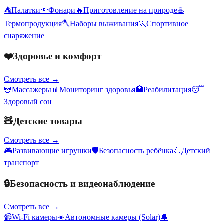
⛺
Палатки
🔦
Фонари
🔥
Приготовление на природе
♨️
Термопродукция
🪓
Наборы выживания
🏃
Спортивное
снаряжение
❤️
Здоровье и комфорт
Смотреть все →
💆
Массажеры
📊
Мониторинг здоровья
🏥
Реабилитация
😴
Здоровый сон
🧸
Детские товары
Смотреть все →
🎮
Развивающие игрушки
🛡️
Безопасность ребёнка
🛴
Детский
транспорт
🔒
Безопасность и видеонаблюдение
Смотреть все →
📹
Wi-Fi камеры
☀️
Автономные камеры (Solar)
🔔