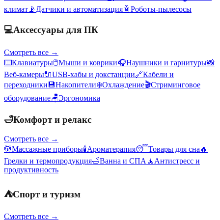
климат
📡
Датчики и автоматизация
🤖
Роботы-пылесосы
💻
Аксессуары для ПК
Смотреть все →
⌨️
Клавиатуры
🖱️
Мыши и коврики
🎧
Наушники и гарнитуры
📸
Веб-камеры
🔌
USB-хабы и докстанции
🔗
Кабели и
переходники
💾
Накопители
❄️
Охлаждение
🎬
Стриминговое
оборудование
🪑
Эргономика
🛁
Комфорт и релакс
Смотреть все →
💆
Массажные приборы
🕯️
Ароматерапия
😴
Товары для сна
🔥
Грелки и термопродукция
🛁
Ванна и СПА
🧘
Антистресс и
продуктивность
⛺
Спорт и туризм
Смотреть все →