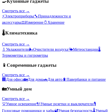
🍳
Кухонные гаджеты
Смотреть все →
⚡
Электроприборы
🔧
Принадлежности и
аксессуары
⚖️
Измерение
🫙
Хранение
🌡️
Климатехника
Смотреть все →
💧
Увлажнители
🌬️
Очистители воздуха
🌤️
Метеостанции
🌡️
Термометры и гигрометры
📱
Современные гаджеты
Смотреть все →
🏢
Для офиса
🏡
Для дома
🚗
Для авто
🔋
Павербанки и питание
🏡
Умный дом
Смотреть все →
💡
Умное освещение
🔌
Умные розетки и выключатели
🎙️
Голосовые помощники и хабы
🔐
Умная безопасность
🌡️
Умный