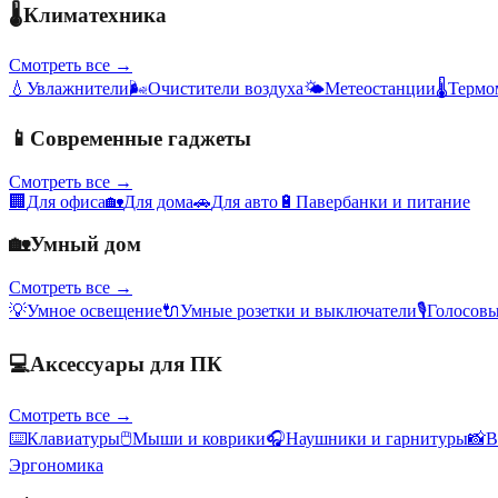
🌡️
Климатехника
Смотреть все →
💧
Увлажнители
🌬️
Очистители воздуха
🌤️
Метеостанции
🌡️
Термо
📱
Современные гаджеты
Смотреть все →
🏢
Для офиса
🏡
Для дома
🚗
Для авто
🔋
Павербанки и питание
🏡
Умный дом
Смотреть все →
💡
Умное освещение
🔌
Умные розетки и выключатели
🎙️
Голосов
💻
Аксессуары для ПК
Смотреть все →
⌨️
Клавиатуры
🖱️
Мыши и коврики
🎧
Наушники и гарнитуры
📸
В
Эргономика