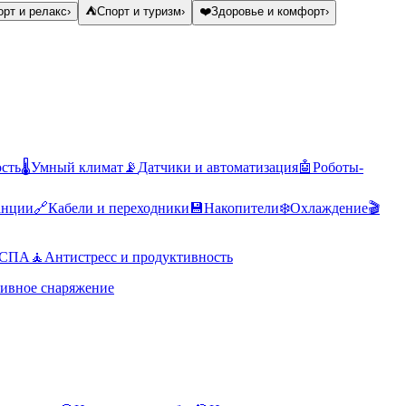
рт и релакс
›
⛺
Спорт и туризм
›
❤️
Здоровье и комфорт
›
ость
🌡️
Умный климат
📡
Датчики и автоматизация
🤖
Роботы-
анции
🔗
Кабели и переходники
💾
Накопители
❄️
Охлаждение
🎬
 СПА
🧘
Антистресс и продуктивность
ивное снаряжение