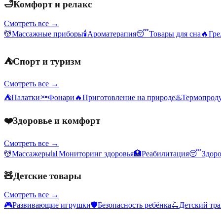
🛁
Комфорт и релакс
Смотреть все →
💆
Массажные приборы
🕯️
Ароматерапия
😴
Товары для сна
🔥
Гре
⛺
Спорт и туризм
Смотреть все →
⛺
Палатки
🔦
Фонари
🔥
Приготовление на природе
♨️
Термопрод
❤️
Здоровье и комфорт
Смотреть все →
💆
Массажеры
📊
Мониторинг здоровья
🏥
Реабилитация
😴
Здор
🧸
Детские товары
Смотреть все →
🎮
Развивающие игрушки
🛡️
Безопасность ребёнка
🛴
Детский тр