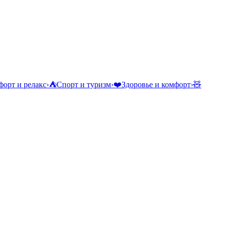
орт и релакс
›
⛺
Спорт и туризм
›
❤️
Здоровье и комфорт
›
🧸