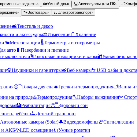
временные гаджеты
›
🏡
Умный дом
›
💻
Аксессуары для ПК
›
🛁
Комфо
ережение
›
🐾
Зоотовары
›
🛴
Электротранспорт
›
щение
🛋️
Текстиль и декор
ности и аксессуары
⚖️
Измерение
🫙
Хранение
ха
🌤️
Метеостанции
🌡️
Термометры и гигрометры
ля авто
🔋
Павербанки и питание
и выключатели
🎙️
Голосовые помощники и хабы
🔐
Умная безопасн
ики
🎧
Наушники и гарнитуры
📸
Веб-камеры
🔌
USB-хабы и докст
ерапия
😴
Товары для сна
🔥
Грелки и термопродукция
🛁
Ванна и
ние на природе
♨️
Термопродукция
🪓
Наборы выживания
🏃
Спорт
доровья
🏥
Реабилитация
😴
Здоровый сон
сность ребёнка
🛴
Детский транспорт
Автономные камеры (Solar)
🔔
Видеодомофоны
🚨
Сигнализации
 и АКБ
💡
LED освещение
🔌
Умные розетки