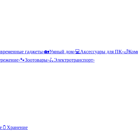
временные гаджеты
›
🏡
Умный дом
›
💻
Аксессуары для ПК
›
🛁
Комф
ережение
›
🐾
Зоотовары
›
🛴
Электротранспорт
›
е
🫙
Хранение