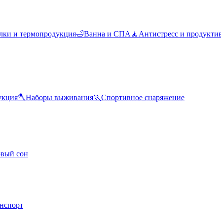
лки и термопродукция
🛁
Ванна и СПА
🧘
Антистресс и продукти
укция
🪓
Наборы выживания
🏃
Спортивное снаряжение
овый сон
анспорт