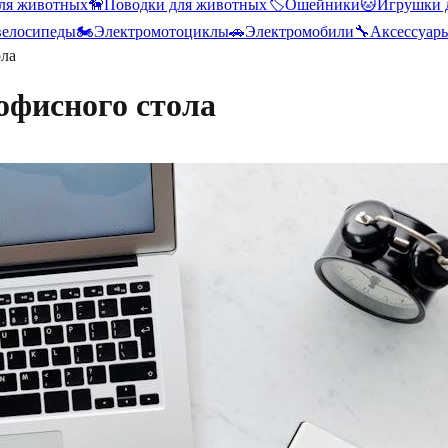
ля животных
🦮
Поводки для животных
🏷️
Ошейники
🐱
Игрушки 
велосипеды
🏍️
Электромотоциклы
🚗
Электромобили
🔧
Аксессуар
ола
офисного стола