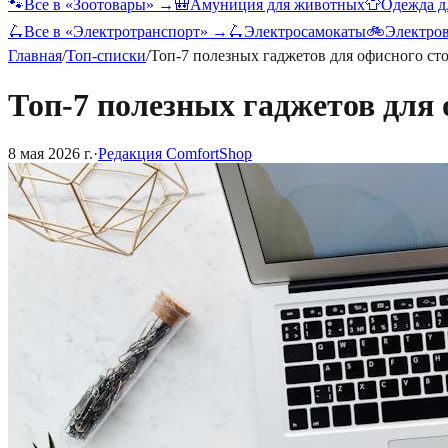
🐾
Все в «
Зоотовары
» →
🎒
Амуниция для животных
👕
Одежда д
🛴
Все в «
Электротранспорт
» →
🛴
Электросамокаты
🚲
Электро
Главная
/
Топ-списки
/
Топ-7 полезных гаджетов для офисного ст
Топ-7 полезных гаджетов для 
8 мая 2026 г.
·
Редакция ComfortShop