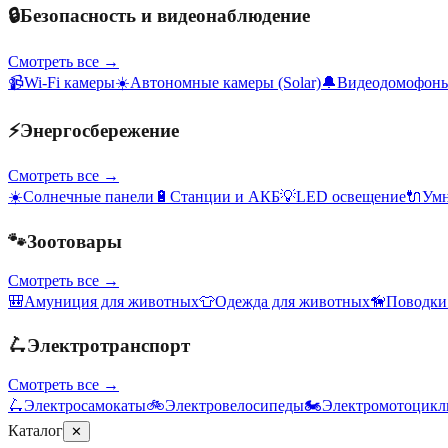
🔒
Безопасность и видеонаблюдение
Смотреть все →
📹
Wi-Fi камеры
☀️
Автономные камеры (Solar)
🔔
Видеодомофон
⚡
Энергосбережение
Смотреть все →
☀️
Солнечные панели
🔋
Станции и АКБ
💡
LED освещение
🔌
Умн
🐾
Зоотовары
Смотреть все →
🎒
Амуниция для животных
👕
Одежда для животных
🦮
Поводки
🛴
Электротранспорт
Смотреть все →
🛴
Электросамокаты
🚲
Электровелосипеды
🏍️
Электромотоцик
Каталог
✕