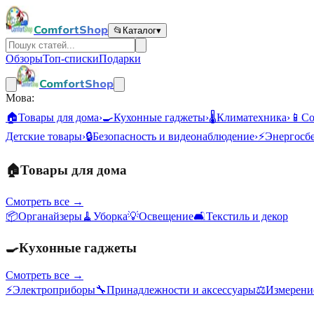
ComfortShop
📂
Каталог
▾
Обзоры
Топ-списки
Подарки
ComfortShop
Мова:
🏠
Товары для дома
›
🍳
Кухонные гаджеты
›
🌡️
Климатехника
›
📱
Со
Детские товары
›
🔒
Безопасность и видеонаблюдение
›
⚡
Энергосб
🏠
Товары для дома
Смотреть все →
📦
Органайзеры
🧹
Уборка
💡
Освещение
🛋️
Текстиль и декор
🍳
Кухонные гаджеты
Смотреть все →
⚡
Электроприборы
🔧
Принадлежности и аксессуары
⚖️
Измерени