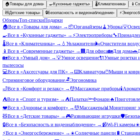
🏠
Товары для дома
›
🍳
Кухонные гаджеты
›
🌡️
Климатехника
›
📱
Со
🧸
Детские товары
›
🔒
Безопасность и видеонаблюдение
›
⚡
Энергосб
Обзоры
Топ-списки
Подарки
🏠
Все в «
Товары для дома
» →
📦
Органайзеры
🧹
Уборка
💡
Осве
🍳
Все в «
Кухонные гаджеты
» →
⚡
Электроприборы
🔧
Принадлеж
🌡️
Все в «
Климатехника
» →
💧
Увлажнители
🌬️
Очистители возду
📱
Все в «
Современные гаджеты
» →
🏢
Для офиса
🏡
Для дома
🚗
Д
🏡
Все в «
Умный дом
» →
💡
Умное освещение
🔌
Умные розетки 
пылесосы
💻
Все в «
Аксессуары для ПК
» →
⌨️
Клавиатуры
🖱️
Мыши и ковр
Стриминговое оборудование
🪑
Эргономика
🛁
Все в «
Комфорт и релакс
» →
💆
Массажные приборы
🕯️
Аромат
⛺
Все в «
Спорт и туризм
» →
⛺
Палатки
🔦
Фонари
🔥
Приготовле
❤️
Все в «
Здоровье и комфорт
» →
💆
Массажеры
📊
Мониторинг з
🧸
Все в «
Детские товары
» →
🎮
Развивающие игрушки
🛡️
Безопа
🔒
Все в «
Безопасность и видеонаблюдение
» →
📹
Wi-Fi камеры
☀️
⚡
Все в «
Энергосбережение
» →
☀️
Солнечные панели
🔋
Станции