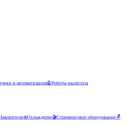
тчики и автоматизация
🤖
Роботы-пылесосы
Накопители
❄️
Охлаждение
🎬
Стриминговое оборудование
🪑