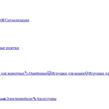
ы
🚨
Сигнализации
ые розетки
 для животных
🏷️
Ошейники
🐱
Игрушки для кошек
🐶
Игрушки дл
лы
🚗
Электромобили
🔧
Аксессуары