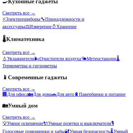
🍳
Кухонные гаджеты
Смотреть все →
⚡
Электроприборы
🔧
Принадлежности и
аксессуары
⚖️
Измерение
🫙
Хранение
🌡️
Климатехника
Смотреть все →
💧
Увлажнители
🌬️
Очистители воздуха
🌤️
Метеостанции
🌡️
Термометры и гигрометры
📱
Современные гаджеты
Смотреть все →
🏢
Для офиса
🏡
Для дома
🚗
Для авто
🔋
Павербанки и питание
🏡
Умный дом
Смотреть все →
💡
Умное освещение
🔌
Умные розетки и выключатели
🎙️
Голосовые помощники и хабы
🔐
Умная безопасность
🌡️
Умный