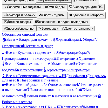
🏠
Товары для дома
›
🍳
Кухонные гаджеты
›
🌡️
Климатехника
›
📱
Современные гаджеты
›
🏡
Умный дом
›
💻
Аксессуары для ПК
›
🛁
Комфорт и релакс
›
⛺
Спорт и туризм
›
❤️
Здоровье и комфорт
›
🧸
Детские товары
›
🔒
Безопасность и видеонаблюдение
›
⚡
Энергосбережение
›
🐾
Зоотовары
›
🛴
Электротранспорт
›
Обзоры
Топ-списки
Подарки
🏠
Все в «
Товары для дома
» →
📦
Органайзеры
🧹
Уборка
💡
Освещение
🛋️
Текстиль и декор
🍳
Все в «
Кухонные гаджеты
» →
⚡
Электроприборы
🔧
Принадлежности и аксессуары
⚖️
Измерение
🫙
Хранение
🌡️
Все в «
Климатехника
» →
💧
Увлажнители
🌬️
Очистители
воздуха
🌤️
Метеостанции
🌡️
Термометры и гигрометры
📱
Все в «
Современные гаджеты
» →
🏢
Для офиса
🏡
Для дома
🚗
Для авто
🔋
Павербанки и питание
🏡
Все в «
Умный дом
» →
💡
Умное освещение
🔌
Умные розетки
и выключатели
🎙️
Голосовые помощники и хабы
🔐
Умная
безопасность
🌡️
Умный климат
📡
Датчики и автоматизация
🤖
Роботы-пылесосы
💻
Все в «
Аксессуары для ПК
» →
⌨️
Клавиатуры
🖱️
Мыши и