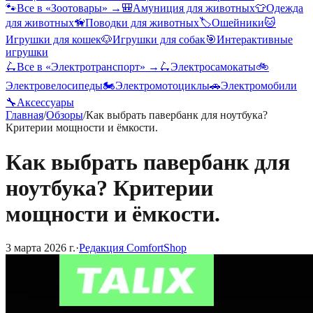
🐾
Все в «
Зоотовары
» →
🎒
Амуниция для животных
👕
Одежда
для животных
🦮
Поводки для животных
🏷️
Ошейники
🐱
Игрушки для кошек
🐶
Игрушки для собак
🎯
Интерактивные
игрушки
🛴
Все в «
Электротранспорт
» →
🛴
Электросамокаты
🚲
Электровелосипеды
🏍️
Электромотоциклы
🚗
Электромобили
🔧
Аксессуары
Главная
/
Обзоры
/
Как выбрать павербанк для ноутбука?
Критерии мощности и ёмкости.
Как выбрать павербанк для
ноутбука? Критерии
мощности и ёмкости.
3 марта 2026 г.
·
Редакция ComfortShop