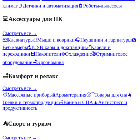
климат
📡
Датчики и автоматизация
🤖
Роботы-пылесосы
💻
Аксессуары для ПК
Смотреть все →
⌨️
Клавиатуры
🖱️
Мыши и коврики
🎧
Наушники и гарнитуры
📸
Веб-камеры
🔌
USB-хабы и докстанции
🔗
Кабели и
переходники
💾
Накопители
❄️
Охлаждение
🎬
Стриминговое
оборудование
🪑
Эргономика
🛁
Комфорт и релакс
Смотреть все →
💆
Массажные приборы
🕯️
Ароматерапия
😴
Товары для сна
🔥
Грелки и термопродукция
🛁
Ванна и СПА
🧘
Антистресс и
продуктивность
⛺
Спорт и туризм
Смотреть все →