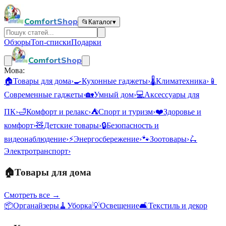
ComfortShop
📂
Каталог
▾
Обзоры
Топ-списки
Подарки
ComfortShop
Мова:
🏠
Товары для дома
›
🍳
Кухонные гаджеты
›
🌡️
Климатехника
›
📱
Современные гаджеты
›
🏡
Умный дом
›
💻
Аксессуары для
ПК
›
🛁
Комфорт и релакс
›
⛺
Спорт и туризм
›
❤️
Здоровье и
комфорт
›
🧸
Детские товары
›
🔒
Безопасность и
видеонаблюдение
›
⚡
Энергосбережение
›
🐾
Зоотовары
›
🛴
Электротранспорт
›
🏠
Товары для дома
Смотреть все →
📦
Органайзеры
🧹
Уборка
💡
Освещение
🛋️
Текстиль и декор