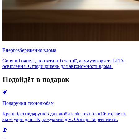
Енергозбереження вдома
Сонячні панелі, портативні станції, акумулятори та LED-
освітлення. Огляди рішень для автономності вдома.
Подойдёт в подарок
🎁
Подарунки технолюбам
Кращі ідеї подарунків для любителів технологій: гаджети,
аксесуари для ПК, розумний дім. Огляди та рейтинги.
🎁