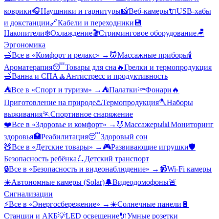
коврики
🎧
Наушники и гарнитуры
📸
Веб-камеры
🔌
USB-хабы
и докстанции
🔗
Кабели и переходники
💾
Накопители
❄️
Охлаждение
🎬
Стриминговое оборудование
🪑
Эргономика
🛁
Все в «
Комфорт и релакс
» →
💆
Массажные приборы
🕯️
Ароматерапия
😴
Товары для сна
🔥
Грелки и термопродукция
🛁
Ванна и СПА
🧘
Антистресс и продуктивность
⛺
Все в «
Спорт и туризм
» →
⛺
Палатки
🔦
Фонари
🔥
Приготовление на природе
♨️
Термопродукция
🪓
Наборы
выживания
🏃
Спортивное снаряжение
❤️
Все в «
Здоровье и комфорт
» →
💆
Массажеры
📊
Мониторинг
здоровья
🏥
Реабилитация
😴
Здоровый сон
🧸
Все в «
Детские товары
» →
🎮
Развивающие игрушки
🛡️
Безопасность ребёнка
🛴
Детский транспорт
🔒
Все в «
Безопасность и видеонаблюдение
» →
📹
Wi-Fi камеры
☀️
Автономные камеры (Solar)
🔔
Видеодомофоны
🚨
Сигнализации
⚡
Все в «
Энергосбережение
» →
☀️
Солнечные панели
🔋
Станции и АКБ
💡
LED освещение
🔌
Умные розетки