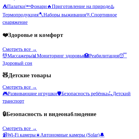
⛺
Палатки
🔦
Фонари
🔥
Приготовление на природе
♨️
Термопродукция
🪓
Наборы выживания
🏃
Спортивное
снаряжение
❤️
Здоровье и комфорт
Смотреть все →
💆
Массажеры
📊
Мониторинг здоровья
🏥
Реабилитация
😴
Здоровый сон
🧸
Детские товары
Смотреть все →
🎮
Развивающие игрушки
🛡️
Безопасность ребёнка
🛴
Детский
транспорт
🔒
Безопасность и видеонаблюдение
Смотреть все →
📹
Wi-Fi камеры
☀️
Автономные камеры (Solar)
🔔