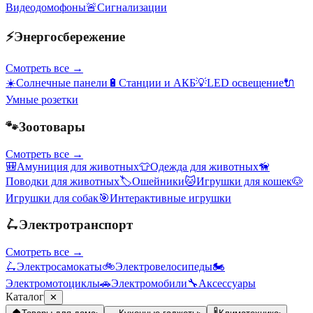
Видеодомофоны
🚨
Сигнализации
⚡
Энергосбережение
Смотреть все →
☀️
Солнечные панели
🔋
Станции и АКБ
💡
LED освещение
🔌
Умные розетки
🐾
Зоотовары
Смотреть все →
🎒
Амуниция для животных
👕
Одежда для животных
🦮
Поводки для животных
🏷️
Ошейники
🐱
Игрушки для кошек
🐶
Игрушки для собак
🎯
Интерактивные игрушки
🛴
Электротранспорт
Смотреть все →
🛴
Электросамокаты
🚲
Электровелосипеды
🏍️
Электромотоциклы
🚗
Электромобили
🔧
Аксессуары
Каталог
✕