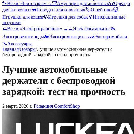
🐾
Все в «
Зоотовары
» →
🎒
Амуниция для животных
👕
Одежда
для животных
🦮
Поводки для животных
🏷️
Ошейники
🐱
Игрушки для кошек
🐶
Игрушки для собак
🎯
Интерактивные
игрушки
🛴
Все в «
Электротранспорт
» →
🛴
Электросамокаты
🚲
Электровелосипеды
🏍️
Электромотоциклы
🚗
Электромобили
🔧
Аксессуары
Главная
/
Обзоры
/
Лучшие автомобильные держатели с
беспроводной зарядкой: тест на прочность
Лучшие автомобильные
держатели с беспроводной
зарядкой: тест на прочность
2 марта 2026 г.
·
Редакция ComfortShop