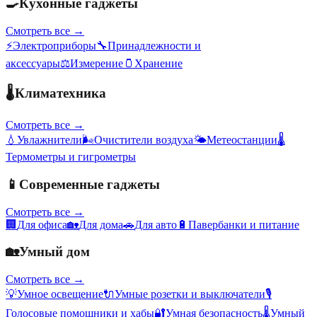
🍳
Кухонные гаджеты
Смотреть все →
⚡
Электроприборы
🔧
Принадлежности и
аксессуары
⚖️
Измерение
🫙
Хранение
🌡️
Климатехника
Смотреть все →
💧
Увлажнители
🌬️
Очистители воздуха
🌤️
Метеостанции
🌡️
Термометры и гигрометры
📱
Современные гаджеты
Смотреть все →
🏢
Для офиса
🏡
Для дома
🚗
Для авто
🔋
Павербанки и питание
🏡
Умный дом
Смотреть все →
💡
Умное освещение
🔌
Умные розетки и выключатели
🎙️
Голосовые помощники и хабы
🔐
Умная безопасность
🌡️
Умный