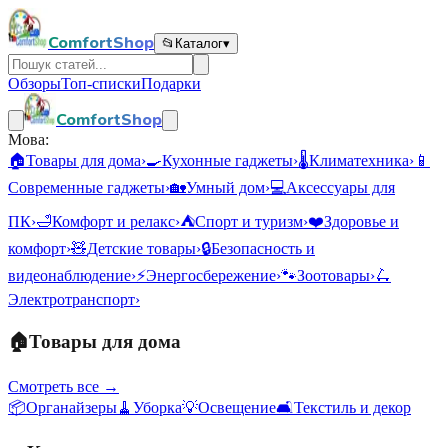
ComfortShop
📂
Каталог
▾
Обзоры
Топ-списки
Подарки
ComfortShop
Мова:
🏠
Товары для дома
›
🍳
Кухонные гаджеты
›
🌡️
Климатехника
›
📱
Современные гаджеты
›
🏡
Умный дом
›
💻
Аксессуары для
ПК
›
🛁
Комфорт и релакс
›
⛺
Спорт и туризм
›
❤️
Здоровье и
комфорт
›
🧸
Детские товары
›
🔒
Безопасность и
видеонаблюдение
›
⚡
Энергосбережение
›
🐾
Зоотовары
›
🛴
Электротранспорт
›
🏠
Товары для дома
Смотреть все →
📦
Органайзеры
🧹
Уборка
💡
Освещение
🛋️
Текстиль и декор