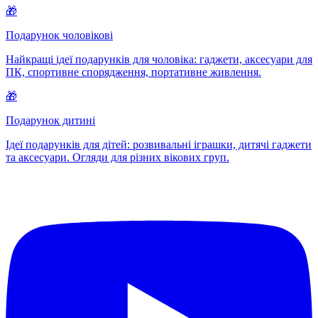
🎁
Подарунок чоловікові
Найкращі ідеї подарунків для чоловіка: гаджети, аксесуари для
ПК, спортивне спорядження, портативне живлення.
🎁
Подарунок дитині
Ідеї подарунків для дітей: розвивальні іграшки, дитячі гаджети
та аксесуари. Огляди для різних вікових груп.