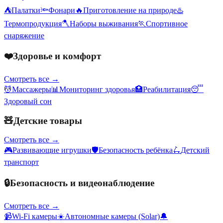
⛺
Палатки
🔦
Фонари
🔥
Приготовление на природе
♨️
Термопродукция
🪓
Наборы выживания
🏃
Спортивное
снаряжение
❤️
Здоровье и комфорт
Смотреть все →
💆
Массажеры
📊
Мониторинг здоровья
🏥
Реабилитация
😴
Здоровый сон
🧸
Детские товары
Смотреть все →
🎮
Развивающие игрушки
🛡️
Безопасность ребёнка
🛴
Детский
транспорт
🔒
Безопасность и видеонаблюдение
Смотреть все →
📹
Wi-Fi камеры
☀️
Автономные камеры (Solar)
🔔