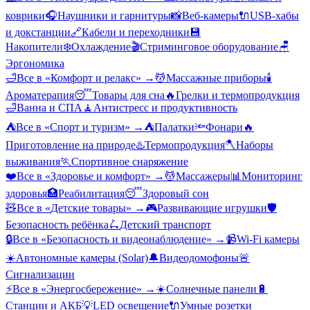
коврики
🎧
Наушники и гарнитуры
📸
Веб-камеры
🔌
USB-хабы
и докстанции
🔗
Кабели и переходники
💾
Накопители
❄️
Охлаждение
🎬
Стриминговое оборудование
🪑
Эргономика
🛁
Все в «
Комфорт и релакс
» →
💆
Массажные приборы
🕯️
Ароматерапия
😴
Товары для сна
🔥
Грелки и термопродукция
🛁
Ванна и СПА
🧘
Антистресс и продуктивность
⛺
Все в «
Спорт и туризм
» →
⛺
Палатки
🔦
Фонари
🔥
Приготовление на природе
♨️
Термопродукция
🪓
Наборы
выживания
🏃
Спортивное снаряжение
❤️
Все в «
Здоровье и комфорт
» →
💆
Массажеры
📊
Мониторинг
здоровья
🏥
Реабилитация
😴
Здоровый сон
🧸
Все в «
Детские товары
» →
🎮
Развивающие игрушки
🛡️
Безопасность ребёнка
🛴
Детский транспорт
🔒
Все в «
Безопасность и видеонаблюдение
» →
📹
Wi-Fi камеры
☀️
Автономные камеры (Solar)
🔔
Видеодомофоны
🚨
Сигнализации
⚡
Все в «
Энергосбережение
» →
☀️
Солнечные панели
🔋
Станции и АКБ
💡
LED освещение
🔌
Умные розетки