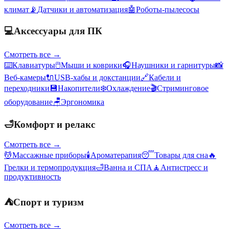
климат
📡
Датчики и автоматизация
🤖
Роботы-пылесосы
💻
Аксессуары для ПК
Смотреть все →
⌨️
Клавиатуры
🖱️
Мыши и коврики
🎧
Наушники и гарнитуры
📸
Веб-камеры
🔌
USB-хабы и докстанции
🔗
Кабели и
переходники
💾
Накопители
❄️
Охлаждение
🎬
Стриминговое
оборудование
🪑
Эргономика
🛁
Комфорт и релакс
Смотреть все →
💆
Массажные приборы
🕯️
Ароматерапия
😴
Товары для сна
🔥
Грелки и термопродукция
🛁
Ванна и СПА
🧘
Антистресс и
продуктивность
⛺
Спорт и туризм
Смотреть все →