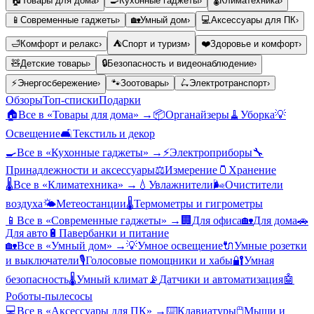
🏠
Товары для дома
›
🍳
Кухонные гаджеты
›
🌡️
Климатехника
›
📱
Современные гаджеты
›
🏡
Умный дом
›
💻
Аксессуары для ПК
›
🛁
Комфорт и релакс
›
⛺
Спорт и туризм
›
❤️
Здоровье и комфорт
›
🧸
Детские товары
›
🔒
Безопасность и видеонаблюдение
›
⚡
Энергосбережение
›
🐾
Зоотовары
›
🛴
Электротранспорт
›
Обзоры
Топ-списки
Подарки
🏠
Все в «
Товары для дома
» →
📦
Органайзеры
🧹
Уборка
💡
Освещение
🛋️
Текстиль и декор
🍳
Все в «
Кухонные гаджеты
» →
⚡
Электроприборы
🔧
Принадлежности и аксессуары
⚖️
Измерение
🫙
Хранение
🌡️
Все в «
Климатехника
» →
💧
Увлажнители
🌬️
Очистители
воздуха
🌤️
Метеостанции
🌡️
Термометры и гигрометры
📱
Все в «
Современные гаджеты
» →
🏢
Для офиса
🏡
Для дома
🚗
Для авто
🔋
Павербанки и питание
🏡
Все в «
Умный дом
» →
💡
Умное освещение
🔌
Умные розетки
и выключатели
🎙️
Голосовые помощники и хабы
🔐
Умная
безопасность
🌡️
Умный климат
📡
Датчики и автоматизация
🤖
Роботы-пылесосы
💻
Все в «
Аксессуары для ПК
» →
⌨️
Клавиатуры
🖱️
Мыши и