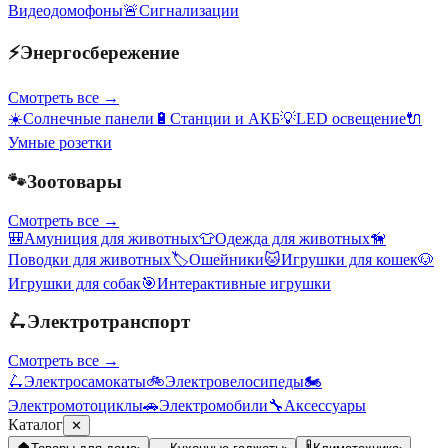
Видеодомофоны
🚨
Сигнализации
⚡
Энергосбережение
Смотреть все →
☀️
Солнечные панели
🔋
Станции и АКБ
💡
LED освещение
🔌
Умные розетки
🐾
Зоотовары
Смотреть все →
🎒
Амуниция для животных
👕
Одежда для животных
🦮
Поводки для животных
🏷️
Ошейники
🐱
Игрушки для кошек
🐶
Игрушки для собак
🎯
Интерактивные игрушки
🛴
Электротранспорт
Смотреть все →
🛴
Электросамокаты
🚲
Электровелосипеды
🏍️
Электромотоциклы
🚗
Электромобили
🔧
Аксессуары
Каталог
✕