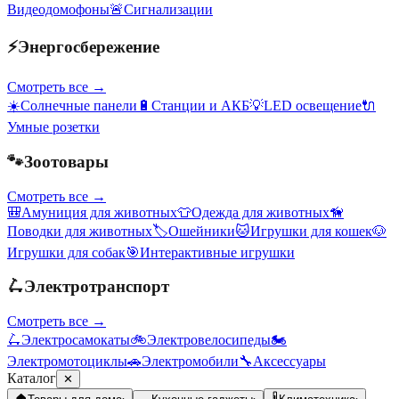
Видеодомофоны
🚨
Сигнализации
⚡
Энергосбережение
Смотреть все →
☀️
Солнечные панели
🔋
Станции и АКБ
💡
LED освещение
🔌
Умные розетки
🐾
Зоотовары
Смотреть все →
🎒
Амуниция для животных
👕
Одежда для животных
🦮
Поводки для животных
🏷️
Ошейники
🐱
Игрушки для кошек
🐶
Игрушки для собак
🎯
Интерактивные игрушки
🛴
Электротранспорт
Смотреть все →
🛴
Электросамокаты
🚲
Электровелосипеды
🏍️
Электромотоциклы
🚗
Электромобили
🔧
Аксессуары
Каталог
✕