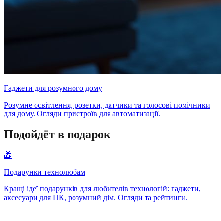
Гаджети для розумного дому
Розумне освітлення, розетки, датчики та голосові помічники
для дому. Огляди пристроїв для автоматизації.
Подойдёт в подарок
🎁
Подарунки технолюбам
Кращі ідеї подарунків для любителів технологій: гаджети,
аксесуари для ПК, розумний дім. Огляди та рейтинги.