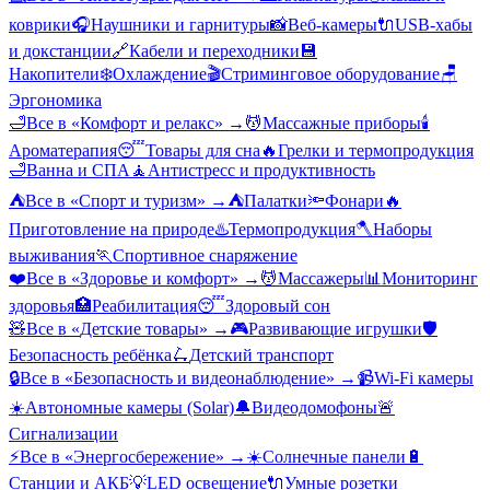
коврики
🎧
Наушники и гарнитуры
📸
Веб-камеры
🔌
USB-хабы
и докстанции
🔗
Кабели и переходники
💾
Накопители
❄️
Охлаждение
🎬
Стриминговое оборудование
🪑
Эргономика
🛁
Все в «
Комфорт и релакс
» →
💆
Массажные приборы
🕯️
Ароматерапия
😴
Товары для сна
🔥
Грелки и термопродукция
🛁
Ванна и СПА
🧘
Антистресс и продуктивность
⛺
Все в «
Спорт и туризм
» →
⛺
Палатки
🔦
Фонари
🔥
Приготовление на природе
♨️
Термопродукция
🪓
Наборы
выживания
🏃
Спортивное снаряжение
❤️
Все в «
Здоровье и комфорт
» →
💆
Массажеры
📊
Мониторинг
здоровья
🏥
Реабилитация
😴
Здоровый сон
🧸
Все в «
Детские товары
» →
🎮
Развивающие игрушки
🛡️
Безопасность ребёнка
🛴
Детский транспорт
🔒
Все в «
Безопасность и видеонаблюдение
» →
📹
Wi-Fi камеры
☀️
Автономные камеры (Solar)
🔔
Видеодомофоны
🚨
Сигнализации
⚡
Все в «
Энергосбережение
» →
☀️
Солнечные панели
🔋
Станции и АКБ
💡
LED освещение
🔌
Умные розетки