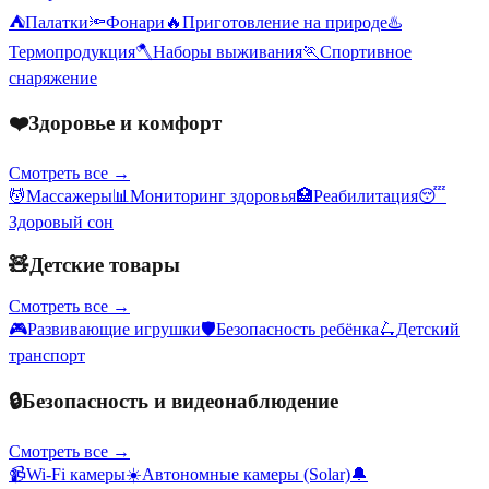
⛺
Палатки
🔦
Фонари
🔥
Приготовление на природе
♨️
Термопродукция
🪓
Наборы выживания
🏃
Спортивное
снаряжение
❤️
Здоровье и комфорт
Смотреть все →
💆
Массажеры
📊
Мониторинг здоровья
🏥
Реабилитация
😴
Здоровый сон
🧸
Детские товары
Смотреть все →
🎮
Развивающие игрушки
🛡️
Безопасность ребёнка
🛴
Детский
транспорт
🔒
Безопасность и видеонаблюдение
Смотреть все →
📹
Wi-Fi камеры
☀️
Автономные камеры (Solar)
🔔