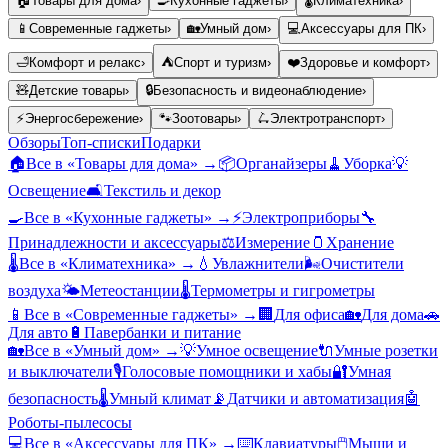
🏠
Товары для дома
›
🍳
Кухонные гаджеты
›
🌡️
Климатехника
›
📱
Современные гаджеты
›
🏡
Умный дом
›
💻
Аксессуары для ПК
›
🛁
Комфорт и релакс
›
⛺
Спорт и туризм
›
❤️
Здоровье и комфорт
›
🧸
Детские товары
›
🔒
Безопасность и видеонаблюдение
›
⚡
Энергосбережение
›
🐾
Зоотовары
›
🛴
Электротранспорт
›
Обзоры
Топ-списки
Подарки
🏠
Все в «
Товары для дома
» →
📦
Органайзеры
🧹
Уборка
💡
Освещение
🛋️
Текстиль и декор
🍳
Все в «
Кухонные гаджеты
» →
⚡
Электроприборы
🔧
Принадлежности и аксессуары
⚖️
Измерение
🫙
Хранение
🌡️
Все в «
Климатехника
» →
💧
Увлажнители
🌬️
Очистители
воздуха
🌤️
Метеостанции
🌡️
Термометры и гигрометры
📱
Все в «
Современные гаджеты
» →
🏢
Для офиса
🏡
Для дома
🚗
Для авто
🔋
Павербанки и питание
🏡
Все в «
Умный дом
» →
💡
Умное освещение
🔌
Умные розетки
и выключатели
🎙️
Голосовые помощники и хабы
🔐
Умная
безопасность
🌡️
Умный климат
📡
Датчики и автоматизация
🤖
Роботы-пылесосы
💻
Все в «
Аксессуары для ПК
» →
⌨️
Клавиатуры
🖱️
Мыши и