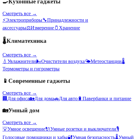
🍳
Кухонные гаджеты
Смотреть все →
⚡
Электроприборы
🔧
Принадлежности и
аксессуары
⚖️
Измерение
🫙
Хранение
🌡️
Климатехника
Смотреть все →
💧
Увлажнители
🌬️
Очистители воздуха
🌤️
Метеостанции
🌡️
Термометры и гигрометры
📱
Современные гаджеты
Смотреть все →
🏢
Для офиса
🏡
Для дома
🚗
Для авто
🔋
Павербанки и питание
🏡
Умный дом
Смотреть все →
💡
Умное освещение
🔌
Умные розетки и выключатели
🎙️
Голосовые помощники и хабы
🔐
Умная безопасность
🌡️
Умный