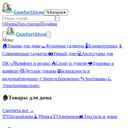
ComfortShop
📂
Каталог
▾
Обзоры
Топ-списки
Подарки
ComfortShop
Мова:
🏠
Товары для дома
›
🍳
Кухонные гаджеты
›
🌡️
Климатехника
›
📱
Современные гаджеты
›
🏡
Умный дом
›
💻
Аксессуары для
ПК
›
🛁
Комфорт и релакс
›
⛺
Спорт и туризм
›
❤️
Здоровье и
комфорт
›
🧸
Детские товары
›
🔒
Безопасность и
видеонаблюдение
›
⚡
Энергосбережение
›
🐾
Зоотовары
›
🛴
Электротранспорт
›
🏠
Товары для дома
Смотреть все →
📦
Органайзеры
🧹
Уборка
💡
Освещение
🛋️
Текстиль и декор