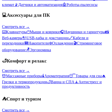
климат
📡
Датчики и автоматизация
🤖
Роботы-пылесосы
💻
Аксессуары для ПК
Смотреть все →
⌨️
Клавиатуры
🖱️
Мыши и коврики
🎧
Наушники и гарнитуры
📸
Веб-камеры
🔌
USB-хабы и докстанции
🔗
Кабели и
переходники
💾
Накопители
❄️
Охлаждение
🎬
Стриминговое
оборудование
🪑
Эргономика
🛁
Комфорт и релакс
Смотреть все →
💆
Массажные приборы
🕯️
Ароматерапия
😴
Товары для сна
🔥
Грелки и термопродукция
🛁
Ванна и СПА
🧘
Антистресс и
продуктивность
⛺
Спорт и туризм
Смотреть все →