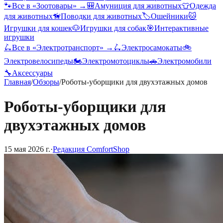
🐾
Все в «
Зоотовары
» →
🎒
Амуниция для животных
👕
Одежда
для животных
🦮
Поводки для животных
🏷️
Ошейники
🐱
Игрушки для кошек
🐶
Игрушки для собак
🎯
Интерактивные
игрушки
🛴
Все в «
Электротранспорт
» →
🛴
Электросамокаты
🚲
Электровелосипеды
🏍️
Электромотоциклы
🚗
Электромобили
🔧
Аксессуары
Главная
/
Обзоры
/
Роботы-уборщики для двухэтажных домов
Роботы-уборщики для
двухэтажных домов
15 мая 2026 г.
·
Редакция ComfortShop