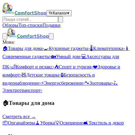
ComfortShop
📂
Каталог
▾
Обзоры
Топ-списки
Подарки
ComfortShop
Мова:
🏠
Товары для дома
›
🍳
Кухонные гаджеты
›
🌡️
Климатехника
›
📱
Современные гаджеты
›
🏡
Умный дом
›
💻
Аксессуары для
ПК
›
🛁
Комфорт и релакс
›
⛺
Спорт и туризм
›
❤️
Здоровье и
комфорт
›
🧸
Детские товары
›
🔒
Безопасность и
видеонаблюдение
›
⚡
Энергосбережение
›
🐾
Зоотовары
›
🛴
Электротранспорт
›
🏠
Товары для дома
Смотреть все →
📦
Органайзеры
🧹
Уборка
💡
Освещение
🛋️
Текстиль и декор