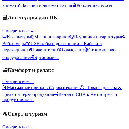
климат
📡
Датчики и автоматизация
🤖
Роботы-пылесосы
💻
Аксессуары для ПК
Смотреть все →
⌨️
Клавиатуры
🖱️
Мыши и коврики
🎧
Наушники и гарнитуры
📸
Веб-камеры
🔌
USB-хабы и докстанции
🔗
Кабели и
переходники
💾
Накопители
❄️
Охлаждение
🎬
Стриминговое
оборудование
🪑
Эргономика
🛁
Комфорт и релакс
Смотреть все →
💆
Массажные приборы
🕯️
Ароматерапия
😴
Товары для сна
🔥
Грелки и термопродукция
🛁
Ванна и СПА
🧘
Антистресс и
продуктивность
⛺
Спорт и туризм
Смотреть все →