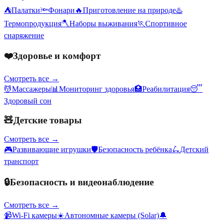
⛺
Палатки
🔦
Фонари
🔥
Приготовление на природе
♨️
Термопродукция
🪓
Наборы выживания
🏃
Спортивное
снаряжение
❤️
Здоровье и комфорт
Смотреть все →
💆
Массажеры
📊
Мониторинг здоровья
🏥
Реабилитация
😴
Здоровый сон
🧸
Детские товары
Смотреть все →
🎮
Развивающие игрушки
🛡️
Безопасность ребёнка
🛴
Детский
транспорт
🔒
Безопасность и видеонаблюдение
Смотреть все →
📹
Wi-Fi камеры
☀️
Автономные камеры (Solar)
🔔