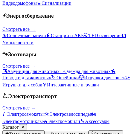
Видеодомофоны
🚨
Сигнализации
⚡
Энергосбережение
Смотреть все →
☀️
Солнечные панели
🔋
Станции и АКБ
💡
LED освещение
🔌
Умные розетки
🐾
Зоотовары
Смотреть все →
🎒
Амуниция для животных
👕
Одежда для животных
🦮
Поводки для животных
🏷️
Ошейники
🐱
Игрушки для кошек
🐶
Игрушки для собак
🎯
Интерактивные игрушки
🛴
Электротранспорт
Смотреть все →
🛴
Электросамокаты
🚲
Электровелосипеды
🏍️
Электромотоциклы
🚗
Электромобили
🔧
Аксессуары
Каталог
✕