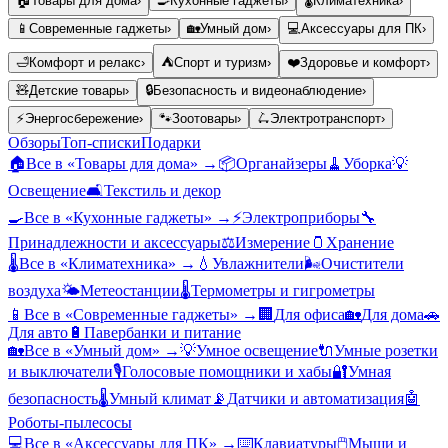
🏠
Товары для дома
›
🍳
Кухонные гаджеты
›
🌡️
Климатехника
›
📱
Современные гаджеты
›
🏡
Умный дом
›
💻
Аксессуары для ПК
›
🛁
Комфорт и релакс
›
⛺
Спорт и туризм
›
❤️
Здоровье и комфорт
›
🧸
Детские товары
›
🔒
Безопасность и видеонаблюдение
›
⚡
Энергосбережение
›
🐾
Зоотовары
›
🛴
Электротранспорт
›
Обзоры
Топ-списки
Подарки
🏠
Все в «
Товары для дома
» →
📦
Органайзеры
🧹
Уборка
💡
Освещение
🛋️
Текстиль и декор
🍳
Все в «
Кухонные гаджеты
» →
⚡
Электроприборы
🔧
Принадлежности и аксессуары
⚖️
Измерение
🫙
Хранение
🌡️
Все в «
Климатехника
» →
💧
Увлажнители
🌬️
Очистители
воздуха
🌤️
Метеостанции
🌡️
Термометры и гигрометры
📱
Все в «
Современные гаджеты
» →
🏢
Для офиса
🏡
Для дома
🚗
Для авто
🔋
Павербанки и питание
🏡
Все в «
Умный дом
» →
💡
Умное освещение
🔌
Умные розетки
и выключатели
🎙️
Голосовые помощники и хабы
🔐
Умная
безопасность
🌡️
Умный климат
📡
Датчики и автоматизация
🤖
Роботы-пылесосы
💻
Все в «
Аксессуары для ПК
» →
⌨️
Клавиатуры
🖱️
Мыши и