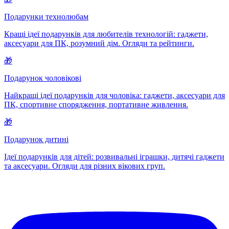
Подарунки технолюбам
Кращі ідеї подарунків для любителів технологій: гаджети,
аксесуари для ПК, розумний дім. Огляди та рейтинги.
🎁
Подарунок чоловікові
Найкращі ідеї подарунків для чоловіка: гаджети, аксесуари для
ПК, спортивне спорядження, портативне живлення.
🎁
Подарунок дитині
Ідеї подарунків для дітей: розвивальні іграшки, дитячі гаджети
та аксесуари. Огляди для різних вікових груп.