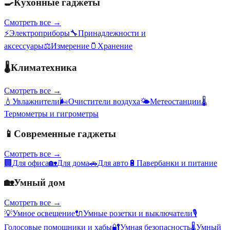
🍳
Кухонные гаджеты
Смотреть все →
⚡
Электроприборы
🔧
Принадлежности и
аксессуары
⚖️
Измерение
🫙
Хранение
🌡️
Климатехника
Смотреть все →
💧
Увлажнители
🌬️
Очистители воздуха
🌤️
Метеостанции
🌡️
Термометры и гигрометры
📱
Современные гаджеты
Смотреть все →
🏢
Для офиса
🏡
Для дома
🚗
Для авто
🔋
Павербанки и питание
🏡
Умный дом
Смотреть все →
💡
Умное освещение
🔌
Умные розетки и выключатели
🎙️
Голосовые помощники и хабы
🔐
Умная безопасность
🌡️
Умный