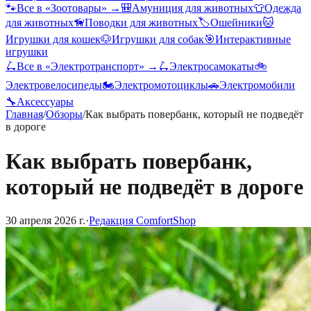
🐾
Все в «
Зоотовары
» →
🎒
Амуниция для животных
👕
Одежда
для животных
🦮
Поводки для животных
🏷️
Ошейники
🐱
Игрушки для кошек
🐶
Игрушки для собак
🎯
Интерактивные
игрушки
🛴
Все в «
Электротранспорт
» →
🛴
Электросамокаты
🚲
Электровелосипеды
🏍️
Электромотоциклы
🚗
Электромобили
🔧
Аксессуары
Главная
/
Обзоры
/
Как выбрать повербанк, который не подведёт
в дороге
Как выбрать повербанк,
который не подведёт в дороге
30 апреля 2026 г.
·
Редакция ComfortShop