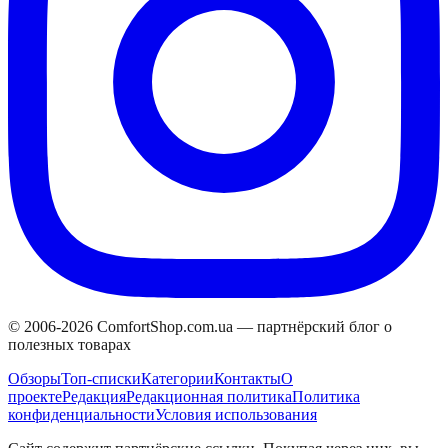
© 2006-
2026
ComfortShop.com.ua —
партнёрский блог о
полезных товарах
Обзоры
Топ-списки
Категории
Контакты
О
проекте
Редакция
Редакционная политика
Политика
конфиденциальности
Условия использования