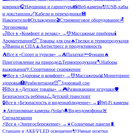
коврики
🎧
Наушники и гарнитуры
📸
Веб-камеры
🔌
USB-хабы
и докстанции
🔗
Кабели и переходники
💾
Накопители
❄️
Охлаждение
🎬
Стриминговое оборудование
🪑
Эргономика
🛁
Все в «
Комфорт и релакс
» →
💆
Массажные приборы
🕯️
Ароматерапия
😴
Товары для сна
🔥
Грелки и термопродукция
🛁
Ванна и СПА
🧘
Антистресс и продуктивность
⛺
Все в «
Спорт и туризм
» →
⛺
Палатки
🔦
Фонари
🔥
Приготовление на природе
♨️
Термопродукция
🪓
Наборы
выживания
🏃
Спортивное снаряжение
❤️
Все в «
Здоровье и комфорт
» →
💆
Массажеры
📊
Мониторинг
здоровья
🏥
Реабилитация
😴
Здоровый сон
🧸
Все в «
Детские товары
» →
🎮
Развивающие игрушки
🛡️
Безопасность ребёнка
🛴
Детский транспорт
🔒
Все в «
Безопасность и видеонаблюдение
» →
📹
Wi-Fi камеры
☀️
Автономные камеры (Solar)
🔔
Видеодомофоны
🚨
Сигнализации
⚡
Все в «
Энергосбережение
» →
☀️
Солнечные панели
🔋
Станции и АКБ
💡
LED освещение
🔌
Умные розетки